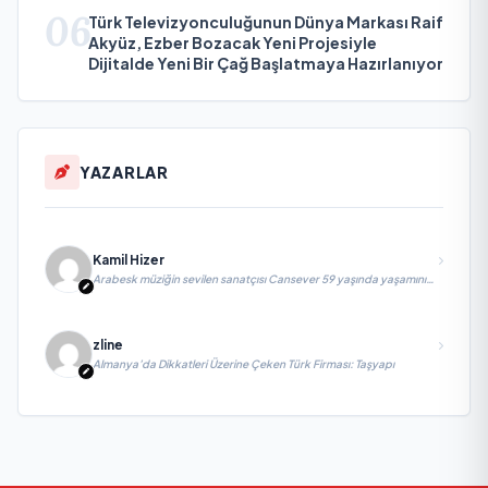
06
Türk Televizyonculuğunun Dünya Markası Raif
Akyüz, Ezber Bozacak Yeni Projesiyle
Dijitalde Yeni Bir Çağ Başlatmaya Hazırlanıyor
YAZARLAR
Kamil Hizer
Arabesk müziğin sevilen sanatçısı Cansever 59 yaşında yaşamını
yitirdi
zline
Almanya’da Dikkatleri Üzerine Çeken Türk Firması: Taşyapı