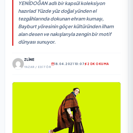
YENİDOĞAN adlı bir kapsül koleksiyon
hazırlad Yüzde yüz doğal yünden el
tezgâhlarında dokunan ehram kumaşı,
Bayburt yöresinin göçer kültüründen ilham
alan desen ve nakışlarıyla zengin bir motif
dünyası sunuyor.
ZLINE
18.04.2021 10:07
2 DK OKUMA
YAZAR / EDITÖR