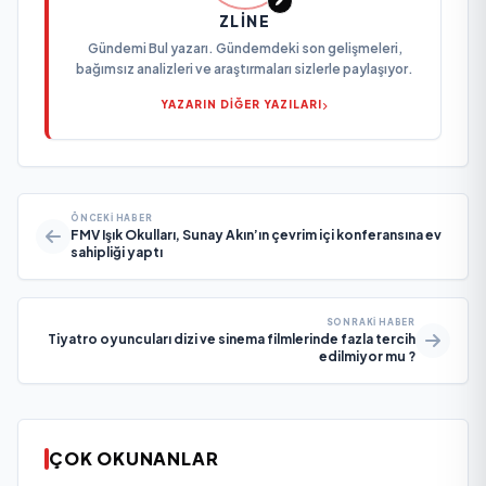
ZLINE
Gündemi Bul yazarı. Gündemdeki son gelişmeleri,
bağımsız analizleri ve araştırmaları sizlerle paylaşıyor.
YAZARIN DİĞER YAZILARI
ÖNCEKI HABER
FMV Işık Okulları, Sunay Akın’ın çevrim içi konferansına ev
sahipliği yaptı
SONRAKI HABER
Tiyatro oyuncuları dizi ve sinema filmlerinde fazla tercih
edilmiyor mu ?
ÇOK OKUNANLAR