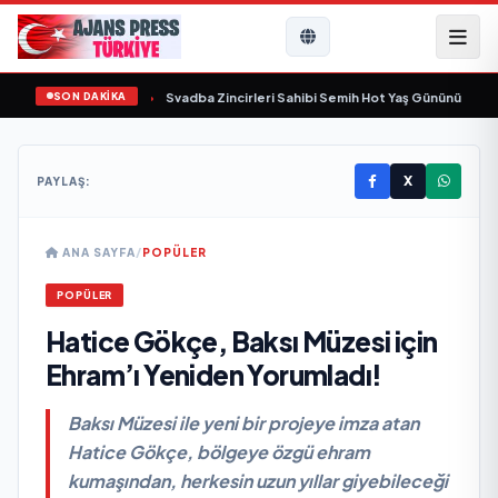
SON DAKİKA
ında yaşamını yitirdi
•
Svadba Zincirleri Sahibi Semih Hot Yaş Gününü Sanat v
X
PAYLAŞ:
ANA SAYFA
/
POPÜLER
POPÜLER
Hatice Gökçe, Baksı Müzesi için
Ehram’ı Yeniden Yorumladı!
Baksı Müzesi ile yeni bir projeye imza atan
Hatice Gökçe, bölgeye özgü ehram
kumaşından, herkesin uzun yıllar giyebileceği