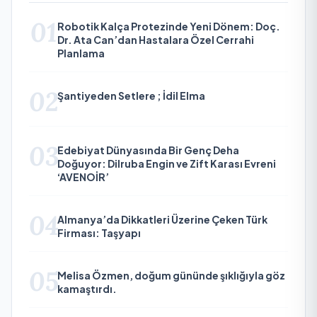
01
Robotik Kalça Protezinde Yeni Dönem: Doç.
Dr. Ata Can’dan Hastalara Özel Cerrahi
Planlama
02
Şantiyeden Setlere ; İdil Elma
03
Edebiyat Dünyasında Bir Genç Deha
Doğuyor: Dilruba Engin ve Zift Karası Evreni
‘AVENOİR’
04
Almanya’da Dikkatleri Üzerine Çeken Türk
Firması: Taşyapı
05
Melisa Özmen, doğum gününde şıklığıyla göz
kamaştırdı.