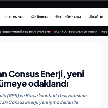
EKONOMİ
GÜNDEM
KÜLTÜR SANAT
SAĞLIK
emen Bağış ile Bir Araya Geldi
•
RAVANO: “Bodrum Artık Yeni St. Tropez Değil
an Consus Enerji, yeni
yümeye odaklandı
rulu (SPK) ve Borsa İstanbul’a başvurusunu
raki Consus Enerji, yeni iş modelleri ile