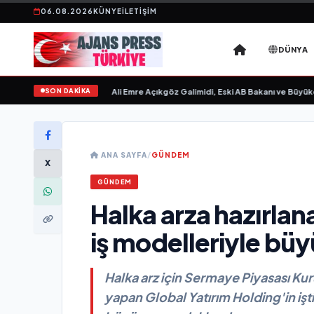
06.08.2026
KÜNYE
İLETIŞIM
DÜNYA
SON DAKİKA
vgilim “ yayımlandı
•
Ali Emre Açıkgöz Galimidi, Eski AB Bakanı ve Büyükelçi Eg
ANA SAYFA
/
GÜNDEM
X
GÜNDEM
Halka arza hazırlan
iş modelleriyle bü
Halka arz için Sermaye Piyasası Ku
yapan Global Yatırım Holding'in işti