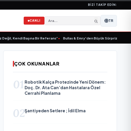
BIZI TAKIP EDIN:
TR
CANLI
, Kendi Başına Bir Referans”
•
Bullas & Emry'den Büyük Sürpriz! "Kaç Kurtul" i
ÇOK OKUNANLAR
01
Robotik Kalça Protezinde Yeni Dönem:
Doç. Dr. Ata Can’dan Hastalara Özel
Cerrahi Planlama
02
Şantiyeden Setlere ; İdil Elma