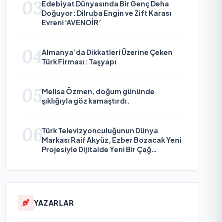
03
Edebiyat Dünyasında Bir Genç Deha
Doğuyor: Dilruba Engin ve Zift Karası
Evreni ‘AVENOİR’
04
Almanya’da Dikkatleri Üzerine Çeken
Türk Firması: Taşyapı
05
Melisa Özmen, doğum gününde
şıklığıyla göz kamaştırdı.
06
Türk Televizyonculuğunun Dünya
Markası Raif Akyüz, Ezber Bozacak Yeni
Projesiyle Dijitalde Yeni Bir Çağ
Başlatmaya Hazırlanıyor
YAZARLAR