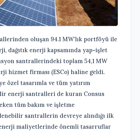
rallerinden oluşan 94.1 MW’lık portföyü ile
ji, dağıtık enerji kapsamında yap-işlet
asyon santrallerindeki toplam 54,1 MW
rji hizmet firması (ESCo) haline geldi.
e özel tasarımla ve tüm yatırım
lir enerji santralleri de kuran Consus
reken tüm bakım ve işletme
nebilir santrallerin devreye alındığı ilk
enerji maliyetlerinde önemli tasarruflar