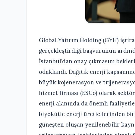
Global Yatırım Holding (GYH) iştira
gerçekleştirdiği başvurunun ardın
İstanbul’dan onay çıkmasını bekler
odaklandı. Dağıtık enerji kapsamınd
büyük kojenerasyon ve trijenerasyo
hizmet firması (ESCo) olarak sektör 
enerji alanında da önemli faaliyetl
biyokütle enerji üreticilerinden bi
güneşten oluşan yenilenebilir kayn