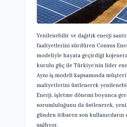
Yenilenebilir ve dağıtık enerji sant
faaliyetlerini sürdüren Consus Ener
modeliyle hayata geçirdiği kojener
kurulu güç ile Türkiye’nin lider ene
Aynı iş modeli kapsamında müşteriy
maliyetlerini üstlenerek yenilenebi
Enerji, işletme dönemi boyunca ge
sorumluluğunu da üstlenerek, yenile
günden itibaren son kullanıcıların 
sağlıyor.