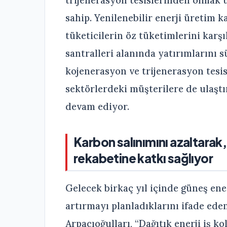
trijenerasyon tesislerinden olmak 
sahip. Yenilenebilir enerji üretim 
tüketicilerin öz tüketimlerini karş
santralleri alanında yatırımlarını 
kojenerasyon ve trijenerasyon tesi
sektörlerdeki müşterilere de ulaştı
devam ediyor.
Karbon salınımını azaltarak,
rekabetine katkı sağlıyor
Gelecek birkaç yıl içinde güneş ene
artırmayı planladıklarını ifade ed
Arpacıoğulları, “Dağıtık enerji iş 