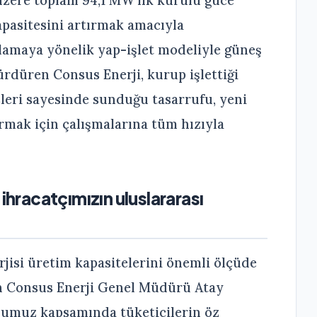
üzere toplam 94,1 MW’lık kurulu güce
kapasitesini artırmak amacıyla
ılamaya yönelik yap-işlet modeliyle güneş
sürdüren Consus Enerji, kurup işlettiği
sleri sayesinde sunduğu tasarrufu, yeni
rmak için çalışmalarına tüm hızıyla
 ihracatçımızın uluslararası
rjisi üretim kapasitelerini önemli ölçüde
en Consus Enerji Genel Müdürü Atay
kolumuz kapsamında tüketicilerin öz