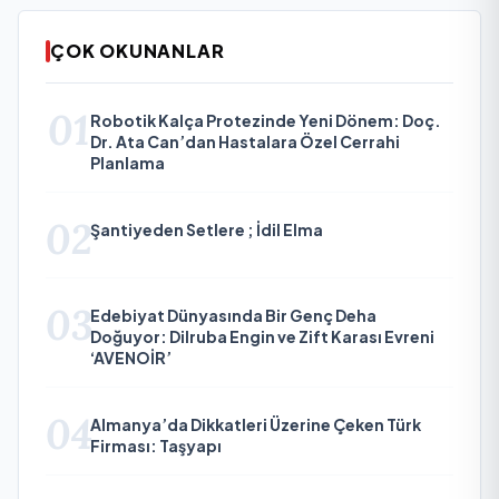
ÇOK OKUNANLAR
01
Robotik Kalça Protezinde Yeni Dönem: Doç.
Dr. Ata Can’dan Hastalara Özel Cerrahi
Planlama
02
Şantiyeden Setlere ; İdil Elma
03
Edebiyat Dünyasında Bir Genç Deha
Doğuyor: Dilruba Engin ve Zift Karası Evreni
‘AVENOİR’
04
Almanya’da Dikkatleri Üzerine Çeken Türk
Firması: Taşyapı