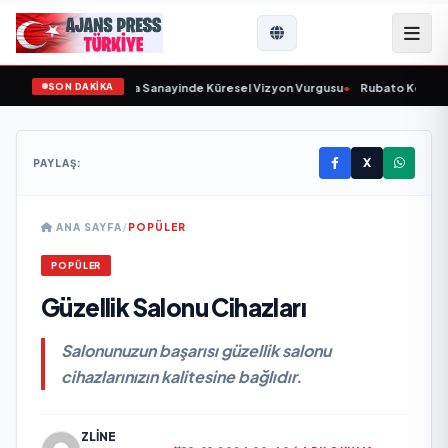
SON DAKİKA
nu Açıkladı ve Savunma Sanayinde Küresel Vizyon Vurgusu
•
Rubato Konser Se
X
PAYLAŞ:
ANA SAYFA
/
POPÜLER
POPÜLER
Güzellik Salonu Cihazları
Salonunuzun başarısı güzellik salonu
cihazlarınızın kalitesine bağlıdır.
ZLINE