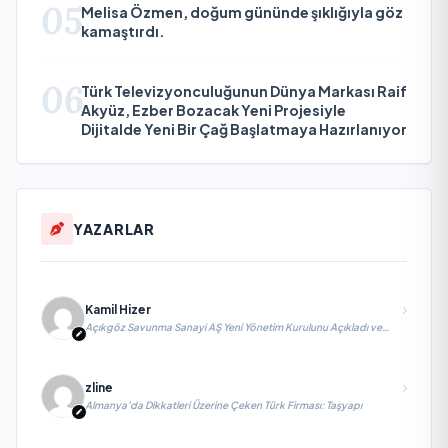
05
Melisa Özmen, doğum gününde şıklığıyla göz
kamaştırdı.
06
Türk Televizyonculuğunun Dünya Markası Raif
Akyüz, Ezber Bozacak Yeni Projesiyle
Dijitalde Yeni Bir Çağ Başlatmaya Hazırlanıyor
YAZARLAR
Kamil Hizer
Açıkgöz Savunma Sanayi AŞ Yeni Yönetim Kurulunu Açıkladı ve
Savunma Sanayinde Küresel Vizyon Vurgusu
zline
Almanya’da Dikkatleri Üzerine Çeken Türk Firması: Taşyapı