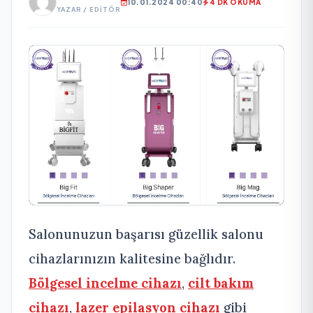
10.01.2024 00:40
4 DK OKUMA
YAZAR / EDITÖR
Salonunuzun başarısı güzellik salonu
cihazlarınızın kalitesine bağlıdır.
Bölgesel incelme cihazı
,
cilt bakım
cihazı
,
lazer epilasyon cihazı
gibi