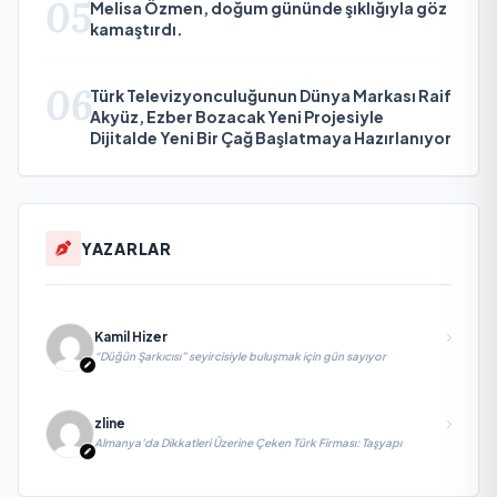
05
Melisa Özmen, doğum gününde şıklığıyla göz
kamaştırdı.
06
Türk Televizyonculuğunun Dünya Markası Raif
Akyüz, Ezber Bozacak Yeni Projesiyle
Dijitalde Yeni Bir Çağ Başlatmaya Hazırlanıyor
YAZARLAR
Kamil Hizer
“Düğün Şarkıcısı” seyircisiyle buluşmak için gün sayıyor
zline
Almanya’da Dikkatleri Üzerine Çeken Türk Firması: Taşyapı