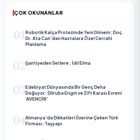
ÇOK OKUNANLAR
01
Robotik Kalça Protezinde Yeni Dönem: Doç.
Dr. Ata Can’dan Hastalara Özel Cerrahi
Planlama
02
Şantiyeden Setlere ; İdil Elma
03
Edebiyat Dünyasında Bir Genç Deha
Doğuyor: Dilruba Engin ve Zift Karası Evreni
‘AVENOİR’
04
Almanya’da Dikkatleri Üzerine Çeken Türk
Firması: Taşyapı