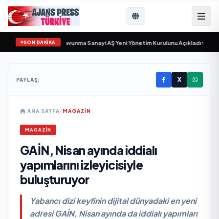
SON DAKİKA
sayıyor
•
Açıkgöz Savunma Sanayi AŞ Yeni Yönetim Kurulunu Açıkladı ve Savu
X
PAYLAŞ:
ANA SAYFA
/
MAGAZİN
MAGAZİN
GAİN, Nisan ayında iddialı
yapımlarını izleyicisiyle
buluşturuyor
Yabancı dizi keyfinin dijital dünyadaki en yeni
adresi GAİN, Nisan ayında da iddialı yapımları