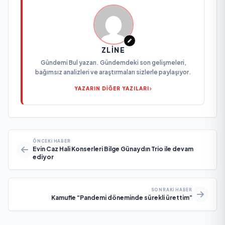
ZLINE
Gündemi Bul yazarı. Gündemdeki son gelişmeleri,
bağımsız analizleri ve araştırmaları sizlerle paylaşıyor.
YAZARIN DİĞER YAZILARI
ÖNCEKI HABER
Evin Caz Hali Konserleri Bilge Günaydın Trio ile devam
ediyor
SONRAKI HABER
Kamufle “Pandemi döneminde sürekli ürettim”