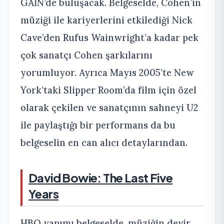
GAİN’de buluşacak. Belgeselde, Cohen’in
müziği ile kariyerlerini etkilediği Nick
Cave’den Rufus Wainwright’a kadar pek
çok sanatçı Cohen şarkılarını
yorumluyor. Ayrıca Mayıs 2005’te New
York’taki Slipper Room’da film için özel
olarak çekilen ve sanatçının sahneyi U2
ile paylaştığı bir performans da bu
belgeselin en can alıcı detaylarından.
David Bowie: The Last Five
Years
HBO yapımı belgeselde, müziğin devir