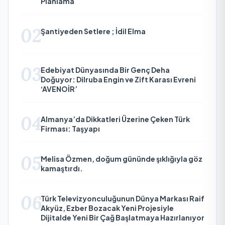
Planlama
02
Şantiyeden Setlere ; İdil Elma
03
Edebiyat Dünyasında Bir Genç Deha
Doğuyor: Dilruba Engin ve Zift Karası Evreni
‘AVENOİR’
04
Almanya’da Dikkatleri Üzerine Çeken Türk
Firması: Taşyapı
05
Melisa Özmen, doğum gününde şıklığıyla göz
kamaştırdı.
06
Türk Televizyonculuğunun Dünya Markası Raif
Akyüz, Ezber Bozacak Yeni Projesiyle
Dijitalde Yeni Bir Çağ Başlatmaya Hazırlanıyor