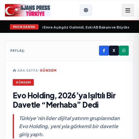
SON DAKİKA
im “ yayımlandı
•
Ali Emre Açıkgöz Galimidi, Eski AB Bakanı ve Büyükelçi Egemen
X
PAYLAŞ:
ANA SAYFA
/
GÜNDEM
GÜNDEM
Evo Holding, 2026’ya Işıltılı Bir
Davetle “Merhaba” Dedi
Türkiye’nin lider dijital yatırım gruplarından
Evo Holding, yeni yıla görkemli bir davetle
giriş yaptı.