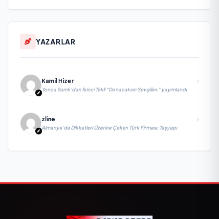
YAZARLAR
Kamil Hizer
Yonca Samlı ‘dan İkinci Tekli “Donacaksın Sevgilim “ yayımlandı
zline
Almanya’da Dikkatleri Üzerine Çeken Türk Firması: Taşyapı