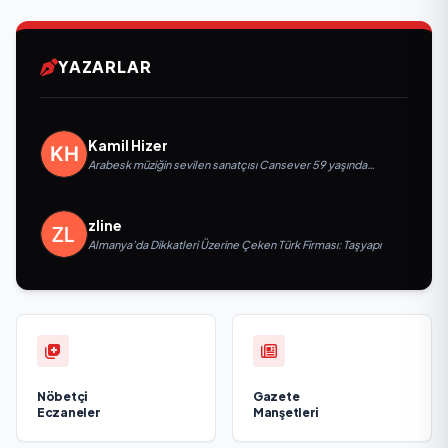
YAZARLAR
Kamil Hizer
Arabesk müziğin sevilen sanatçısı Cansever 59 yaşında
yaşamını yitirdi
zline
Almanya’da Dikkatleri Üzerine Çeken Türk Firması: Taşyapı
Nöbetçi
Gazete
Eczaneler
Manşetleri