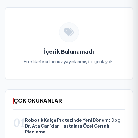
İçerik Bulunamadı
Bu etikete ait henüz yayınlanmış bir içerik yok.
ÇOK OKUNANLAR
01
Robotik Kalça Protezinde Yeni Dönem: Doç.
Dr. Ata Can’dan Hastalara Özel Cerrahi
Planlama