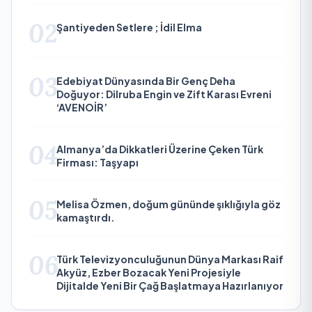
02
Şantiyeden Setlere ; İdil Elma
03
Edebiyat Dünyasında Bir Genç Deha
Doğuyor: Dilruba Engin ve Zift Karası Evreni
‘AVENOİR’
04
Almanya’da Dikkatleri Üzerine Çeken Türk
Firması: Taşyapı
05
Melisa Özmen, doğum gününde şıklığıyla göz
kamaştırdı.
06
Türk Televizyonculuğunun Dünya Markası Raif
Akyüz, Ezber Bozacak Yeni Projesiyle
Dijitalde Yeni Bir Çağ Başlatmaya Hazırlanıyor