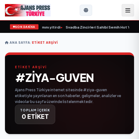
SON DAKİKA
sever 59 yaşında yaşamını yitirdi
•
Svadba Zincirleri Sahibi Semih Hot Yaş Gün
ANA SAYFA
/
ETIKET ARŞIVI
ETİKET ARŞİVİ
#ZIYA-GUVEN
Ajans Press Türkiye internet sitesinde #ziya-guven
etiketiyle yayınlanan en son haberler, gelişmeler, analizler ve
videolar bu sayfa üzerinde listelenmektedir.
TOPLAM İÇERİK
0 ETİKET