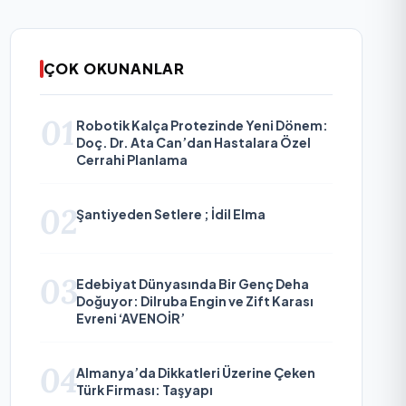
ÇOK OKUNANLAR
01
Robotik Kalça Protezinde Yeni Dönem:
Doç. Dr. Ata Can’dan Hastalara Özel
Cerrahi Planlama
02
Şantiyeden Setlere ; İdil Elma
03
Edebiyat Dünyasında Bir Genç Deha
Doğuyor: Dilruba Engin ve Zift Karası
Evreni ‘AVENOİR’
04
Almanya’da Dikkatleri Üzerine Çeken
Türk Firması: Taşyapı