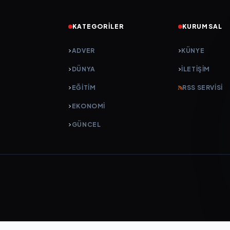
KATEGORILER
KURUMSAL
ADVER
KÜNYE
DÜNYA
İLETIŞIM
EĞİTİM
RSS SERVISI
EKONOMİ
GÜNCEL