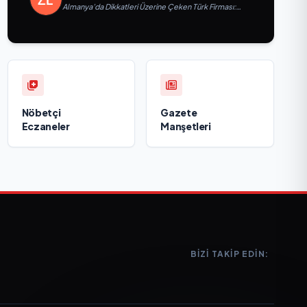
Almanya’da Dikkatleri Üzerine Çeken Türk Firması:
Taşyapı
Nöbetçi
Gazete
Eczaneler
Manşetleri
BIZI TAKIP EDIN: