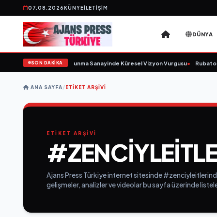
07.08.2026
KÜNYE
İLETIŞIM
DÜNYA
SON DAKİKA
 Kurulunu Açıkladı ve Savunma Sanayinde Küresel Vizyon Vurgusu
•
Rubato Ko
ANA SAYFA
/
ETIKET ARŞIVI
ETİKET ARŞİVİ
#ZENCIYLEITL
Ajans Press Türkiye internet sitesinde #zenciyleitlerind
gelişmeler, analizler ve videolar bu sayfa üzerinde list