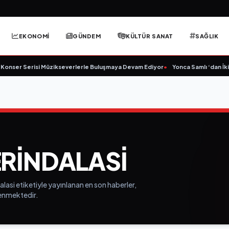
EKONOMİ
GÜNDEM
KÜLTÜR SANAT
SAĞLIK
nser Serisi Müzikseverlerle Buluşmaya Devam Ediyor
•
Yonca Samlı ‘dan İkinc
ERINDALASI
alasi etiketiyle yayınlanan en son haberler,
elenmektedir.