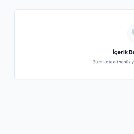
İçerik 
Bu etikete ait henüz y