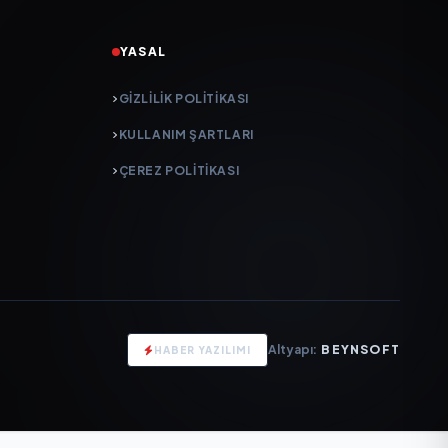
YASAL
GIZLILIK POLITIKASI
KULLANIM ŞARTLARI
ÇEREZ POLITIKASI
Altyapı:
BEYNSOFT
HABER YAZILIMI