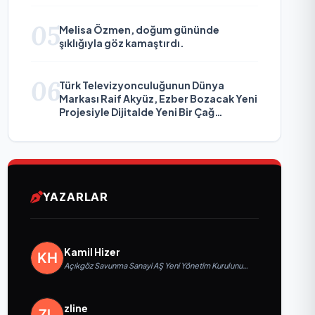
05
Melisa Özmen, doğum gününde
şıklığıyla göz kamaştırdı.
06
Türk Televizyonculuğunun Dünya
Markası Raif Akyüz, Ezber Bozacak Yeni
Projesiyle Dijitalde Yeni Bir Çağ
Başlatmaya Hazırlanıyor
YAZARLAR
Kamil Hizer
Açıkgöz Savunma Sanayi AŞ Yeni Yönetim Kurulunu
Açıkladı ve Savunma Sanayinde Küresel Vizyon
Vurgusu
zline