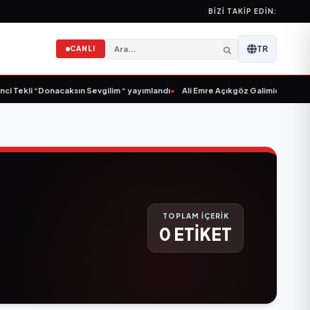
BIZI TAKIP EDIN:
TR
CANLI
i Tekli “Donacaksın Sevgilim “ yayımlandı
•
Ali Emre Açıkgöz Galimidi, Eski AB
TOPLAM İÇERİK
0 ETİKET