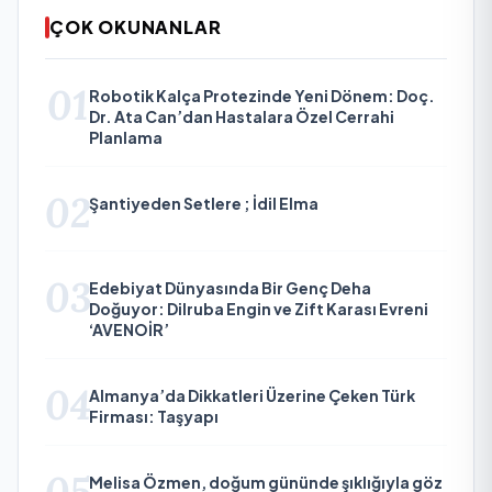
ÇOK OKUNANLAR
01
Robotik Kalça Protezinde Yeni Dönem: Doç.
Dr. Ata Can’dan Hastalara Özel Cerrahi
Planlama
02
Şantiyeden Setlere ; İdil Elma
03
Edebiyat Dünyasında Bir Genç Deha
Doğuyor: Dilruba Engin ve Zift Karası Evreni
‘AVENOİR’
04
Almanya’da Dikkatleri Üzerine Çeken Türk
Firması: Taşyapı
05
Melisa Özmen, doğum gününde şıklığıyla göz