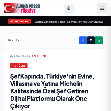
SON DAKİKA
 yaşamını yitirdi
•
Svadba Zincirleri Sahibi Semih Hot Yaş Gününü Sanat ve Cem
X
PAYLAŞ:
ANA SAYFA
/
POPÜLER
POPÜLER
ŞefKapında, Türkiye'nin Evine,
Villasına ve Yatına Michelin
Kalitesinde Özel Şef Getiren
Dijital Platformu Olarak Öne
Çıkıyor