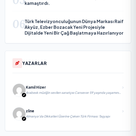
kamaştırdı.
06
Türk Televizyonculuğunun Dünya Markası Raif
Akyüz, Ezber Bozacak Yeni Projesiyle
Dijitalde Yeni Bir Çağ Başlatmaya Hazırlanıyor
YAZARLAR
Kamil Hizer
Arabesk müziğin sevilen sanatçısı Cansever 59 yaşında yaşamını
yitirdi
zline
Almanya’da Dikkatleri Üzerine Çeken Türk Firması: Taşyapı