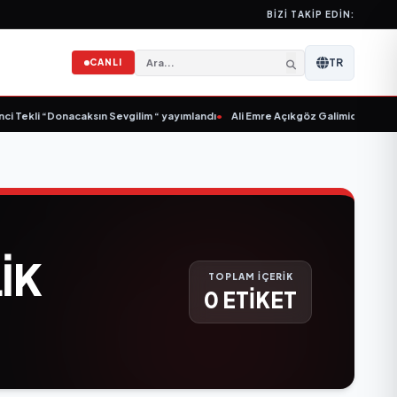
BIZI TAKIP EDIN:
TR
CANLI
i Tekli “Donacaksın Sevgilim “ yayımlandı
•
Ali Emre Açıkgöz Galimidi, Eski AB 
IK
TOPLAM İÇERİK
0 ETİKET