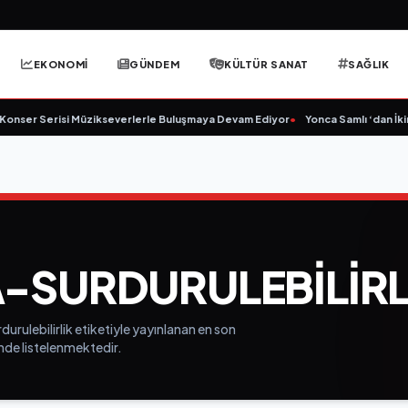
EKONOMİ
GÜNDEM
KÜLTÜR SANAT
SAĞLIK
nser Serisi Müzikseverlerle Buluşmaya Devam Ediyor
•
Yonca Samlı ‘dan İkinc
A-SURDURULEBILIRL
urulebilirlik etiketiyle yayınlanan en son
inde listelenmektedir.