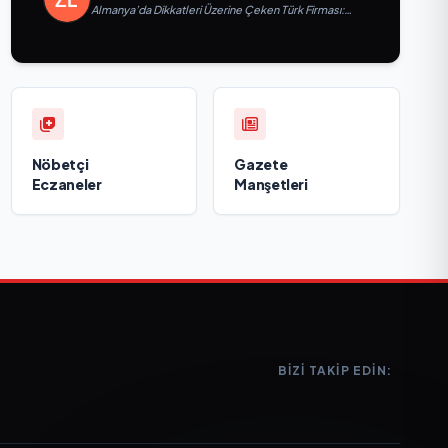
Almanya’da Dikkatleri Üzerine Çeken Türk Firması:
Taşyapı
Nöbetçi
Gazete
Eczaneler
Manşetleri
BIZI TAKIP EDIN: