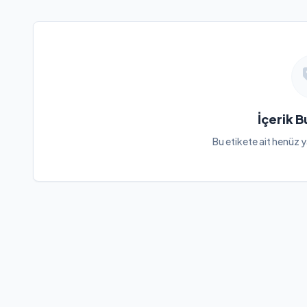
İçerik 
Bu etikete ait henüz y