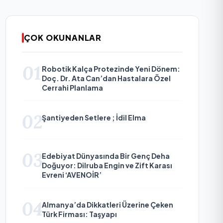
ÇOK OKUNANLAR
01
Robotik Kalça Protezinde Yeni Dönem:
Doç. Dr. Ata Can’dan Hastalara Özel
Cerrahi Planlama
02
Şantiyeden Setlere ; İdil Elma
03
Edebiyat Dünyasında Bir Genç Deha
Doğuyor: Dilruba Engin ve Zift Karası
Evreni ‘AVENOİR’
04
Almanya’da Dikkatleri Üzerine Çeken
Türk Firması: Taşyapı