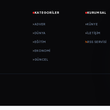
KATEGORILER
KURUMSAL
ADVER
KÜNYE
DÜNYA
İLETIŞIM
EĞİTİM
RSS SERVISI
EKONOMİ
GÜNCEL