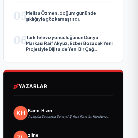
05
Melisa Özmen, doğum gününde
şıklığıyla göz kamaştırdı.
06
Türk Televizyonculuğunun Dünya
Markası Raif Akyüz, Ezber Bozacak Yeni
Projesiyle Dijitalde Yeni Bir Çağ
Başlatmaya Hazırlanıyor
YAZARLAR
Kamil Hizer
Açıkgöz Savunma Sanayi AŞ Yeni Yönetim Kurulunu
Açıkladı ve Savunma Sanayinde Küresel Vizyon
Vurgusu
zline