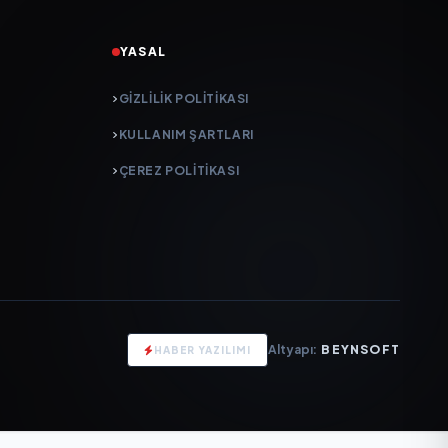
YASAL
GIZLILIK POLITIKASI
KULLANIM ŞARTLARI
ÇEREZ POLITIKASI
Altyapı:
BEYNSOFT
HABER YAZILIMI