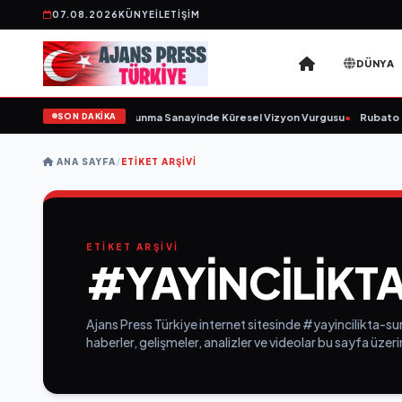
07.08.2026
KÜNYE
İLETIŞIM
DÜNYA
SON DAKİKA
Kurulunu Açıkladı ve Savunma Sanayinde Küresel Vizyon Vurgusu
•
Rubato Ko
ANA SAYFA
/
ETIKET ARŞIVI
ETİKET ARŞİVİ
#YAYINCILIKT
Ajans Press Türkiye internet sitesinde #yayincilikta-surd
haberler, gelişmeler, analizler ve videolar bu sayfa üzer