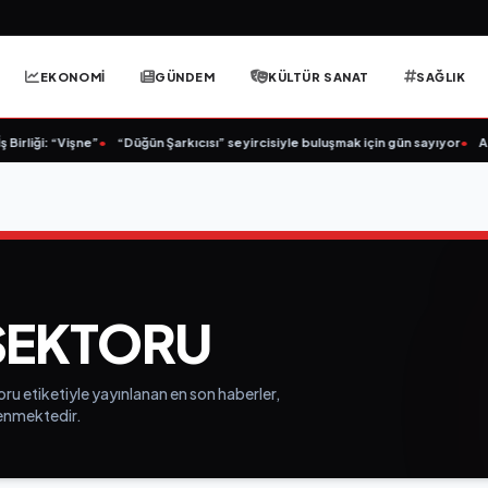
EKONOMİ
GÜNDEM
KÜLTÜR SANAT
SAĞLIK
irliği: “Vişne”
•
“Düğün Şarkıcısı” seyircisiyle buluşmak için gün sayıyor
•
Açı
SEKTORU
ru etiketiyle yayınlanan en son haberler,
elenmektedir.