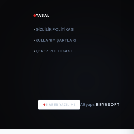
YASAL
GIZLILIK POLITIKASI
KULLANIM ŞARTLARI
ÇEREZ POLITIKASI
Altyapı:
BEYNSOFT
HABER YAZILIMI