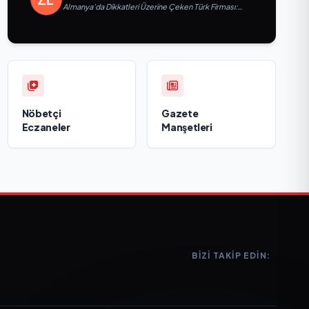
Almanya’da Dikkatleri Üzerine Çeken Türk Firması:
Taşyapı
Nöbetçi
Gazete
Eczaneler
Manşetleri
BIZI TAKIP EDIN: