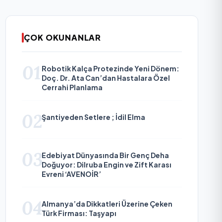
ÇOK OKUNANLAR
01
Robotik Kalça Protezinde Yeni Dönem:
Doç. Dr. Ata Can’dan Hastalara Özel
Cerrahi Planlama
02
Şantiyeden Setlere ; İdil Elma
03
Edebiyat Dünyasında Bir Genç Deha
Doğuyor: Dilruba Engin ve Zift Karası
Evreni ‘AVENOİR’
04
Almanya’da Dikkatleri Üzerine Çeken
Türk Firması: Taşyapı