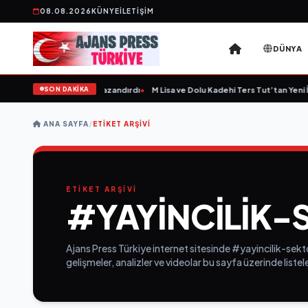
08.08.2026
KÜNYE
İLETIŞIM
DÜNYA
SON DAKİKA
ıltepe'ye Yeni Bir Marka Kazandırdı
•
M Lisa ve Dolu Kadehi Ters Tut’tan Yeni İş B
ANA SAYFA
/
ETIKET ARŞIVI
ETİKET ARŞİVİ
#YAYINCILIK-
Ajans Press Türkiye internet sitesinde #yayincilik-sekto
gelişmeler, analizler ve videolar bu sayfa üzerinde list