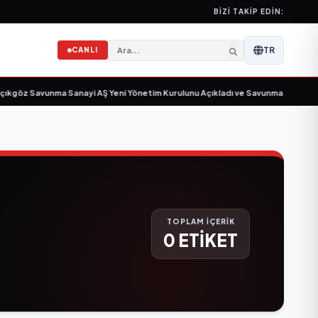
BIZI TAKIP EDIN:
TR
CANLI
kgöz Savunma Sanayi AŞ Yeni Yönetim Kurulunu Açıkladı ve Savunma Sanayind
TOPLAM İÇERİK
0 ETİKET