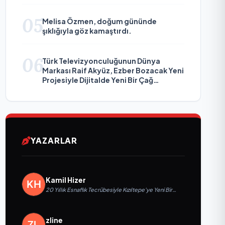
05
Melisa Özmen, doğum gününde
şıklığıyla göz kamaştırdı.
06
Türk Televizyonculuğunun Dünya
Markası Raif Akyüz, Ezber Bozacak Yeni
Projesiyle Dijitalde Yeni Bir Çağ
Başlatmaya Hazırlanıyor
YAZARLAR
Kamil Hizer
20 Yıllık Esnaflık Tecrübesiyle Kızıltepe'ye Yeni Bir
Marka Kazandırdı
zline