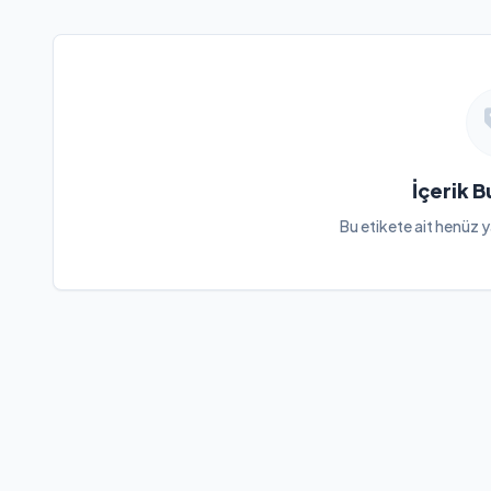
İçerik 
Bu etikete ait henüz y