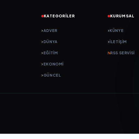
KATEGORILER
KURUMSAL
ADVER
KÜNYE
DÜNYA
İLETIŞIM
EĞİTİM
RSS SERVISI
EKONOMİ
GÜNCEL