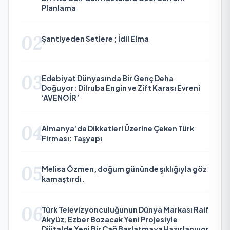
Planlama
02
Şantiyeden Setlere ; İdil Elma
03
Edebiyat Dünyasında Bir Genç Deha
Doğuyor: Dilruba Engin ve Zift Karası Evreni
‘AVENOİR’
04
Almanya’da Dikkatleri Üzerine Çeken Türk
Firması: Taşyapı
05
Melisa Özmen, doğum gününde şıklığıyla göz
kamaştırdı.
06
Türk Televizyonculuğunun Dünya Markası Raif
Akyüz, Ezber Bozacak Yeni Projesiyle
Dijitalde Yeni Bir Çağ Başlatmaya Hazırlanıyor