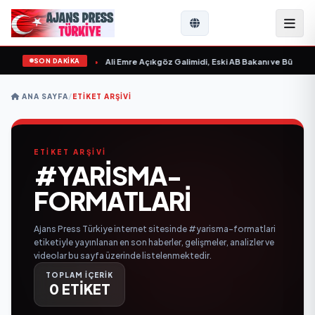
SON DAKİKA
n Sevgilim “ yayımlandı
•
Ali Emre Açıkgöz Galimidi, Eski AB Bakanı ve Büyükelç
ANA SAYFA
/
ETIKET ARŞIVI
ETİKET ARŞİVİ
#YARISMA-
FORMATLARI
Ajans Press Türkiye internet sitesinde #yarisma-formatlari
etiketiyle yayınlanan en son haberler, gelişmeler, analizler ve
videolar bu sayfa üzerinde listelenmektedir.
TOPLAM İÇERİK
0 ETİKET