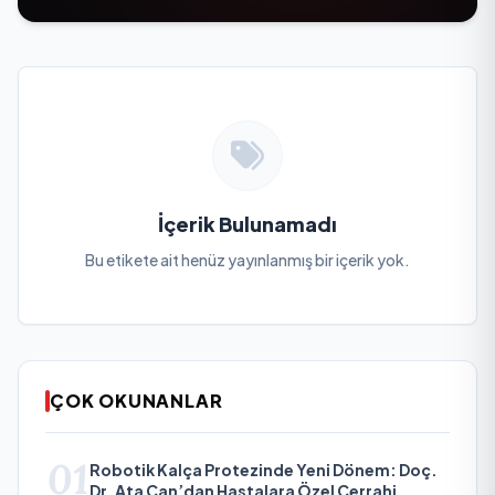
İçerik Bulunamadı
Bu etikete ait henüz yayınlanmış bir içerik yok.
ÇOK OKUNANLAR
01
Robotik Kalça Protezinde Yeni Dönem: Doç.
Dr. Ata Can’dan Hastalara Özel Cerrahi