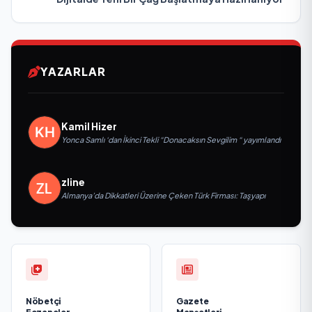
YAZARLAR
Kamil Hizer
Yonca Samlı ‘dan İkinci Tekli “Donacaksın Sevgilim “ yayımlandı
zline
Almanya’da Dikkatleri Üzerine Çeken Türk Firması: Taşyapı
Nöbetçi
Gazete