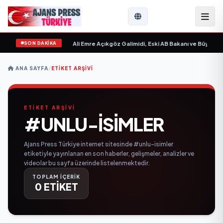
SON DAKİKA
 Sevgilim “ yayımlandı
•
Ali Emre Açıkgöz Galimidi, Eski AB Bakanı ve Büyükelçi
ANA SAYFA
/
ETIKET ARŞIVI
ETİKET ARŞİVİ
#UNLU-ISIMLER
Ajans Press Türkiye internet sitesinde #unlu-isimler
etiketiyle yayınlanan en son haberler, gelişmeler, analizler ve
videolar bu sayfa üzerinde listelenmektedir.
TOPLAM İÇERİK
0 ETİKET