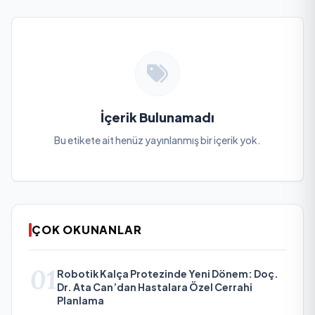
İçerik Bulunamadı
Bu etikete ait henüz yayınlanmış bir içerik yok.
ÇOK OKUNANLAR
01
Robotik Kalça Protezinde Yeni Dönem: Doç.
Dr. Ata Can’dan Hastalara Özel Cerrahi
Planlama