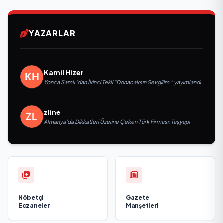
YAZARLAR
Kamil Hizer
Yonca Samlı ‘dan İkinci Tekli “Donacaksın Sevgilim “ yayımlandı
zline
Almanya’da Dikkatleri Üzerine Çeken Türk Firması: Taşyapı
Nöbetçi
Gazete
Eczaneler
Manşetleri