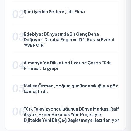
02
Şantiyeden Setlere ; İdil Elma
03
Edebiyat Dünyasında Bir Genç Deha
Doğuyor: Dilruba Engin ve Zift Karası Evreni
‘AVENOİR’
04
Almanya’da Dikkatleri Üzerine Çeken Türk
Firması: Taşyapı
05
Melisa Özmen, doğum gününde şıklığıyla göz
kamaştırdı.
06
Türk Televizyonculuğunun Dünya Markası Raif
Akyüz, Ezber Bozacak Yeni Projesiyle
Dijitalde Yeni Bir Çağ Başlatmaya Hazırlanıyor