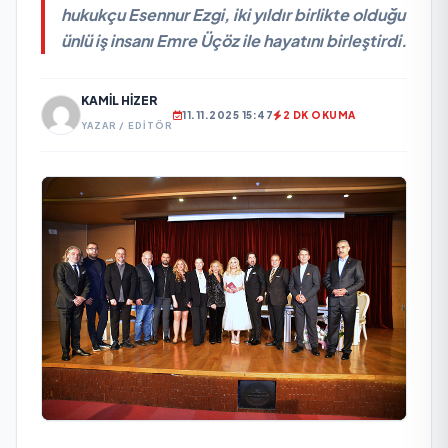
hukukçu Esennur Ezgi, iki yıldır birlikte olduğu
ünlü iş insanı Emre Üçöz ile hayatını birleştirdi.
KAMIL HIZER
11.11.2025 15:47
2 DK OKUMA
YAZAR / EDITÖR