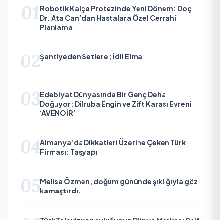
01
Robotik Kalça Protezinde Yeni Dönem: Doç.
Dr. Ata Can’dan Hastalara Özel Cerrahi
Planlama
02
Şantiyeden Setlere ; İdil Elma
03
Edebiyat Dünyasında Bir Genç Deha
Doğuyor: Dilruba Engin ve Zift Karası Evreni
‘AVENOİR’
04
Almanya’da Dikkatleri Üzerine Çeken Türk
Firması: Taşyapı
05
Melisa Özmen, doğum gününde şıklığıyla göz
kamaştırdı.
Türk Televizyonculuğunun Dünya Markası Raif