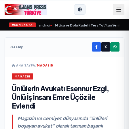
SON DAKİKA
'ye Yeni Bir Marka Kazandırdı
•
M Lisa ve Dolu Kadehi Ters Tut’tan Yeni İş Birliği
X
PAYLAŞ:
ANA SAYFA
/
MAGAZİN
MAGAZİN
Ünlülerin Avukatı Esennur Ezgi,
Ünlü İş İnsanı Emre Üçöz ile
Evlendi
Magazin ve cemiyet dünyasında “ünlüleri
boşayan avukat” olarak tanınan başarılı