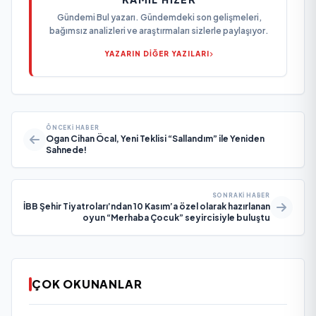
Gündemi Bul yazarı. Gündemdeki son gelişmeleri,
bağımsız analizleri ve araştırmaları sizlerle paylaşıyor.
YAZARIN DİĞER YAZILARI
ÖNCEKI HABER
Ogan Cihan Öcal, Yeni Teklisi “Sallandım” ile Yeniden
Sahnede!
SONRAKI HABER
İBB Şehir Tiyatroları’ndan 10 Kasım’a özel olarak hazırlanan
oyun “Merhaba Çocuk” seyircisiyle buluştu
ÇOK OKUNANLAR