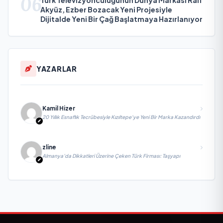
06
Akyüz, Ezber Bozacak Yeni Projesiyle
Dijitalde Yeni Bir Çağ Başlatmaya Hazırlanıyor
YAZARLAR
Kamil Hizer
20 Yıllık Esnaflık Tecrübesiyle Kızıltepe'ye Yeni Bir Marka Kazandırdı
zline
Almanya’da Dikkatleri Üzerine Çeken Türk Firması: Taşyapı