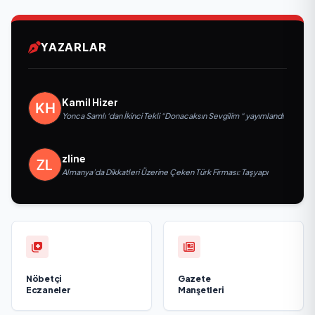
YAZARLAR
Kamil Hizer
Yonca Samlı ‘dan İkinci Tekli “Donacaksın Sevgilim “ yayımlandı
zline
Almanya’da Dikkatleri Üzerine Çeken Türk Firması: Taşyapı
Nöbetçi
Gazete
Eczaneler
Manşetleri