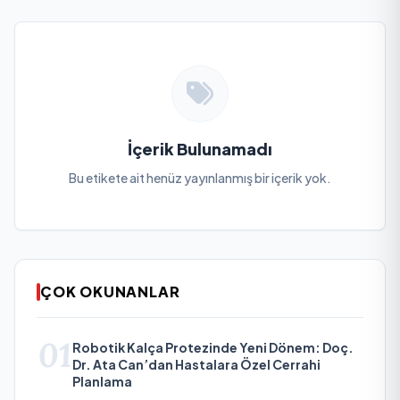
İçerik Bulunamadı
Bu etikete ait henüz yayınlanmış bir içerik yok.
ÇOK OKUNANLAR
01
Robotik Kalça Protezinde Yeni Dönem: Doç.
Dr. Ata Can’dan Hastalara Özel Cerrahi
Planlama