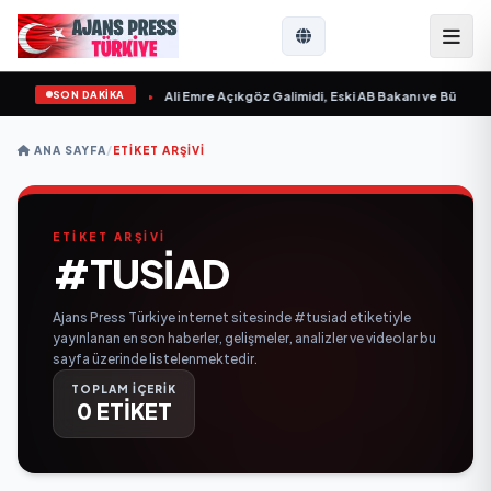
SON DAKİKA
n Sevgilim “ yayımlandı
•
Ali Emre Açıkgöz Galimidi, Eski AB Bakanı ve Büyükelç
ANA SAYFA
/
ETIKET ARŞIVI
ETİKET ARŞİVİ
#TUSIAD
Ajans Press Türkiye internet sitesinde #tusiad etiketiyle
yayınlanan en son haberler, gelişmeler, analizler ve videolar bu
sayfa üzerinde listelenmektedir.
TOPLAM İÇERİK
0 ETİKET