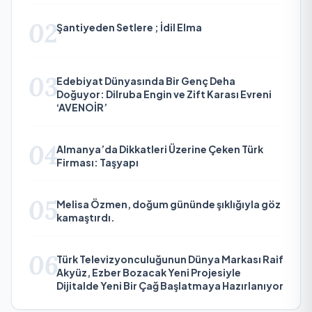
02
Şantiyeden Setlere ; İdil Elma
03
Edebiyat Dünyasında Bir Genç Deha
Doğuyor: Dilruba Engin ve Zift Karası Evreni
‘AVENOİR’
04
Almanya’da Dikkatleri Üzerine Çeken Türk
Firması: Taşyapı
05
Melisa Özmen, doğum gününde şıklığıyla göz
kamaştırdı.
06
Türk Televizyonculuğunun Dünya Markası Raif
Akyüz, Ezber Bozacak Yeni Projesiyle
Dijitalde Yeni Bir Çağ Başlatmaya Hazırlanıyor