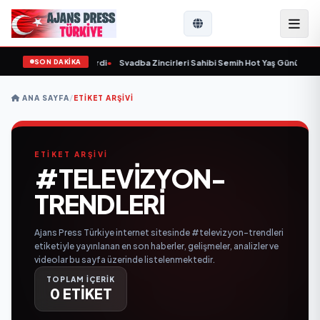
SON DAKİKA
9 yaşında yaşamını yitirdi
•
Svadba Zincirleri Sahibi Semih Hot Yaş Gününü San
ANA SAYFA
/
ETIKET ARŞIVI
ETİKET ARŞİVİ
#TELEVIZYON-
TRENDLERI
Ajans Press Türkiye internet sitesinde #televizyon-trendleri
etiketiyle yayınlanan en son haberler, gelişmeler, analizler ve
videolar bu sayfa üzerinde listelenmektedir.
TOPLAM İÇERİK
0 ETİKET