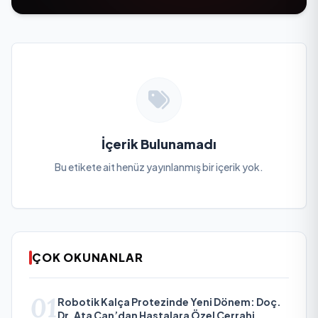
İçerik Bulunamadı
Bu etikete ait henüz yayınlanmış bir içerik yok.
ÇOK OKUNANLAR
01
Robotik Kalça Protezinde Yeni Dönem: Doç.
Dr. Ata Can’dan Hastalara Özel Cerrahi