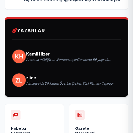
YAZARLAR
Kamil Hizer
Arabesk müziğin sevilen sanatçısı Cansever 59 yaşında
yaşamını yitirdi
zline
Almanya’da Dikkatleri Üzerine Çeken Türk Firması: Taşyapı
Nöbetçi
Gazete