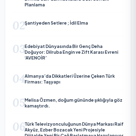
Planlama
02
Şantiyeden Setlere ; İdil Elma
03
Edebiyat Dünyasında Bir Genç Deha
Doğuyor: Dilruba Engin ve Zift Karası Evreni
‘AVENOİR’
04
Almanya’da Dikkatleri Üzerine Çeken Türk
Firması: Taşyapı
05
Melisa Özmen, doğum gününde şıklığıyla göz
kamaştırdı.
06
Türk Televizyonculuğunun Dünya Markası Raif
Akyüz, Ezber Bozacak Yeni Projesiyle
Dijitalde Yeni Bir Çağ Başlatmaya Hazırlanıyor