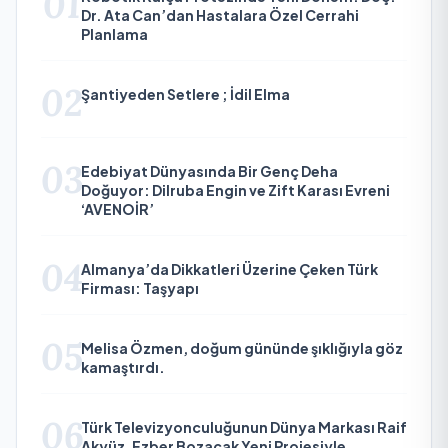
01
Dr. Ata Can’dan Hastalara Özel Cerrahi
Planlama
02
Şantiyeden Setlere ; İdil Elma
03
Edebiyat Dünyasında Bir Genç Deha
Doğuyor: Dilruba Engin ve Zift Karası Evreni
‘AVENOİR’
04
Almanya’da Dikkatleri Üzerine Çeken Türk
Firması: Taşyapı
05
Melisa Özmen, doğum gününde şıklığıyla göz
kamaştırdı.
06
Türk Televizyonculuğunun Dünya Markası Raif
Akyüz, Ezber Bozacak Yeni Projesiyle