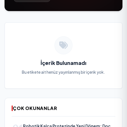
İçerik Bulunamadı
Bu etikete ait henüz yayınlanmış bir içerik yok.
ÇOK OKUNANLAR
Robotik Kalça Protezinde Yeni Dönem: Doç.