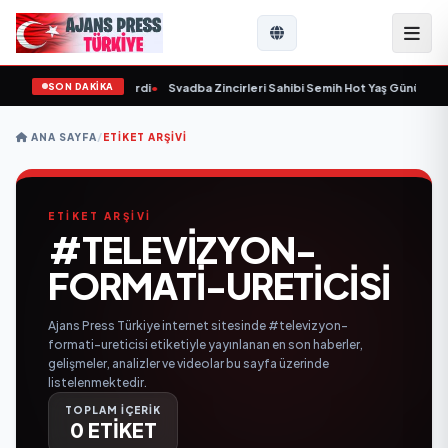
SON DAKİKA
9 yaşında yaşamını yitirdi
•
Svadba Zincirleri Sahibi Semih Hot Yaş Gününü San
ANA SAYFA
/
ETIKET ARŞIVI
ETİKET ARŞİVİ
#TELEVIZYON-
FORMATI-URETICISI
Ajans Press Türkiye internet sitesinde #televizyon-
formati-ureticisi etiketiyle yayınlanan en son haberler,
gelişmeler, analizler ve videolar bu sayfa üzerinde
listelenmektedir.
TOPLAM İÇERİK
0 ETİKET