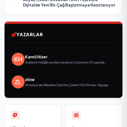
Dijitalde Yeni Bir Çağ Başlatmaya Hazırlanıyor
YAZARLAR
Kamil Hizer
Arabesk müziğin sevilen sanatçısı Cansever 59 yaşında
yaşamını yitirdi
zline
Almanya’da Dikkatleri Üzerine Çeken Türk Firması: Taşyapı