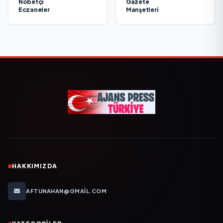
Nöbetçi
Gazete
Eczaneler
Manşetleri
HAKKIMIZDA
AFTUNAHAN@GMAIL.COM