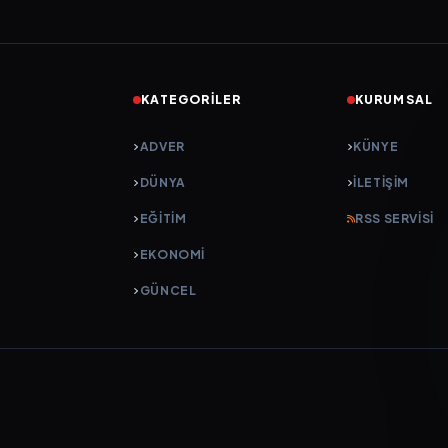
KATEGORILER
KURUMSAL
ADVER
KÜNYE
DÜNYA
İLETIŞIM
EĞİTİM
RSS SERVISI
EKONOMİ
GÜNCEL