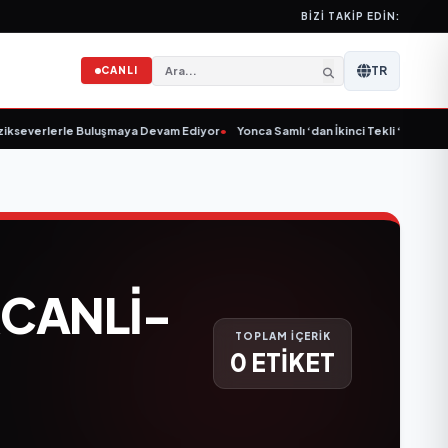
BIZI TAKIP EDIN:
TR
CANLI
kseverlerle Buluşmaya Devam Ediyor
•
Yonca Samlı ‘dan İkinci Tekli “Donacaks
CANLI-
TOPLAM İÇERİK
0 ETİKET