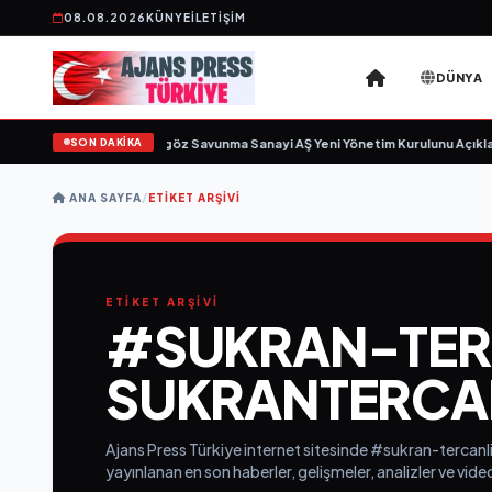
08.08.2026
KÜNYE
İLETIŞIM
DÜNYA
SON DAKİKA
 için gün sayıyor
•
Açıkgöz Savunma Sanayi AŞ Yeni Yönetim Kurulunu Açıklad
ANA SAYFA
/
ETIKET ARŞIVI
ETİKET ARŞİVİ
#SUKRAN-TER
SUKRANTERCA
Ajans Press Türkiye internet sitesinde #sukran-tercanl
yayınlanan en son haberler, gelişmeler, analizler ve vid