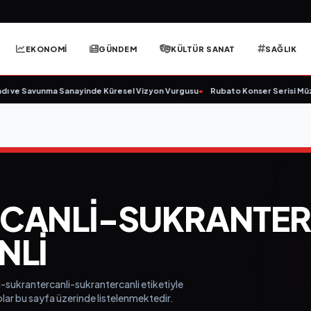
EKONOMİ
GÜNDEM
KÜLTÜR SANAT
SAĞLIK
ı ve Savunma Sanayinde Küresel Vizyon Vurgusu
•
Rubato Konser Serisi Müzi
CANLI-SUKRANTER
NLI
i-sukrantercanli-sukrantercanli etiketiyle
eolar bu sayfa üzerinde listelenmektedir.