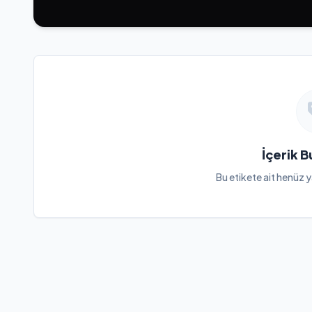
İçerik 
Bu etikete ait henüz y