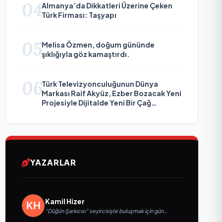
04
Almanya’da Dikkatleri Üzerine Çeken
Türk Firması: Taşyapı
05
Melisa Özmen, doğum gününde
şıklığıyla göz kamaştırdı.
06
Türk Televizyonculuğunun Dünya
Markası Raif Akyüz, Ezber Bozacak Yeni
Projesiyle Dijitalde Yeni Bir Çağ
Başlatmaya Hazırlanıyor
YAZARLAR
Kamil Hizer
“Düğün Şarkıcısı” seyircisiyle buluşmak için gün
sayıyor