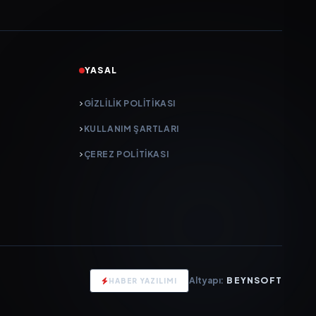
YASAL
GIZLILIK POLITIKASI
KULLANIM ŞARTLARI
ÇEREZ POLITIKASI
Altyapı:
BEYNSOFT
HABER YAZILIMI