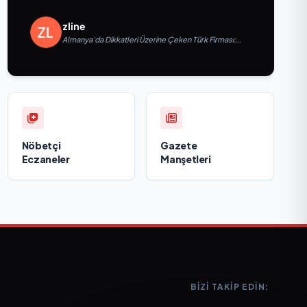
zline
Almanya’da Dikkatleri Üzerine Çeken Türk Firması:
Taşyapı
Nöbetçi
Gazete
Eczaneler
Manşetleri
BIZI TAKIP EDIN: