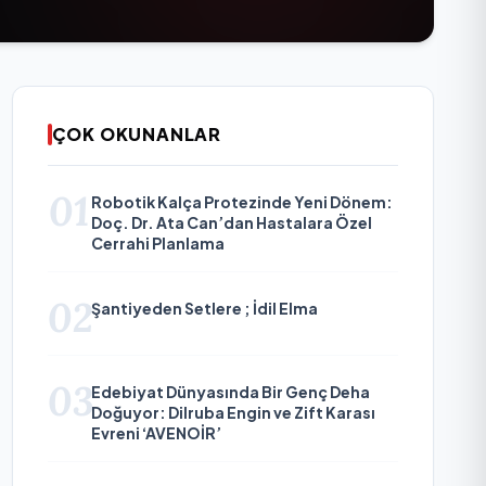
ÇOK OKUNANLAR
01
Robotik Kalça Protezinde Yeni Dönem:
Doç. Dr. Ata Can’dan Hastalara Özel
Cerrahi Planlama
02
Şantiyeden Setlere ; İdil Elma
03
Edebiyat Dünyasında Bir Genç Deha
Doğuyor: Dilruba Engin ve Zift Karası
Evreni ‘AVENOİR’