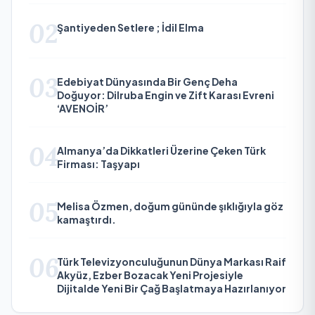
02
Şantiyeden Setlere ; İdil Elma
03
Edebiyat Dünyasında Bir Genç Deha
Doğuyor: Dilruba Engin ve Zift Karası Evreni
‘AVENOİR’
04
Almanya’da Dikkatleri Üzerine Çeken Türk
Firması: Taşyapı
05
Melisa Özmen, doğum gününde şıklığıyla göz
kamaştırdı.
06
Türk Televizyonculuğunun Dünya Markası Raif
Akyüz, Ezber Bozacak Yeni Projesiyle
Dijitalde Yeni Bir Çağ Başlatmaya Hazırlanıyor