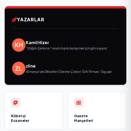
YAZARLAR
Kamil Hizer
“Düğün Şarkıcısı” seyircisiyle buluşmak için gün sayıyor
zline
Almanya’da Dikkatleri Üzerine Çeken Türk Firması: Taşyapı
Nöbetçi
Gazete
Eczaneler
Manşetleri