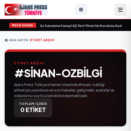
SON DAKİKA
çin gün sayıyor
•
Açıkgöz Savunma Sanayi AŞ Yeni Yönetim Kurulunu Açıkladı 
ANA SAYFA
/
ETIKET ARŞIVI
ETİKET ARŞİVİ
#SINAN-OZBILGI
Ajans Press Türkiye internet sitesinde #sinan-ozbilgi
etiketiyle yayınlanan en son haberler, gelişmeler, analizler ve
videolar bu sayfa üzerinde listelenmektedir.
TOPLAM İÇERİK
0 ETİKET