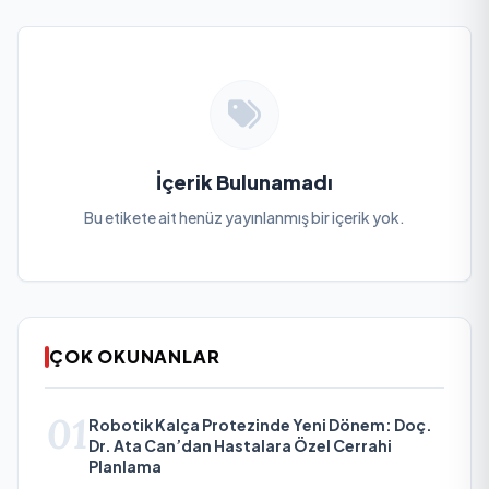
İçerik Bulunamadı
Bu etikete ait henüz yayınlanmış bir içerik yok.
ÇOK OKUNANLAR
01
Robotik Kalça Protezinde Yeni Dönem: Doç.
Dr. Ata Can’dan Hastalara Özel Cerrahi
Planlama