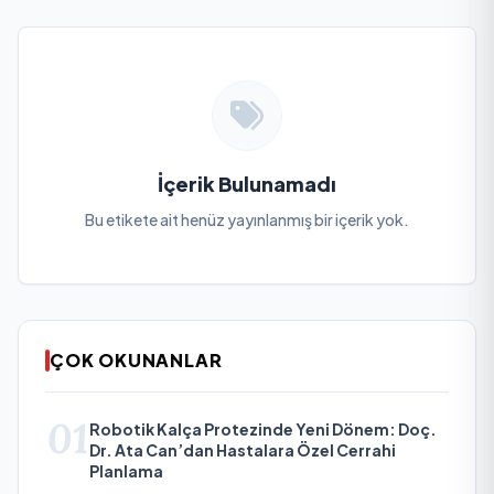
İçerik Bulunamadı
Bu etikete ait henüz yayınlanmış bir içerik yok.
ÇOK OKUNANLAR
01
Robotik Kalça Protezinde Yeni Dönem: Doç.
Dr. Ata Can’dan Hastalara Özel Cerrahi
Planlama