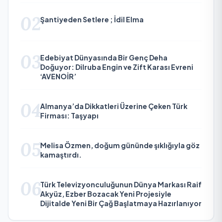
02
Şantiyeden Setlere ; İdil Elma
03
Edebiyat Dünyasında Bir Genç Deha
Doğuyor: Dilruba Engin ve Zift Karası Evreni
‘AVENOİR’
04
Almanya’da Dikkatleri Üzerine Çeken Türk
Firması: Taşyapı
05
Melisa Özmen, doğum gününde şıklığıyla göz
kamaştırdı.
06
Türk Televizyonculuğunun Dünya Markası Raif
Akyüz, Ezber Bozacak Yeni Projesiyle
Dijitalde Yeni Bir Çağ Başlatmaya Hazırlanıyor