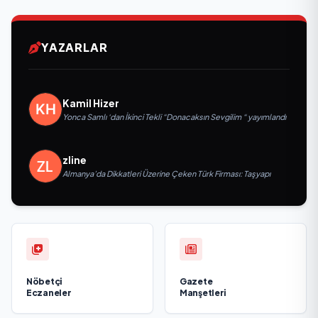
YAZARLAR
Kamil Hizer
Yonca Samlı ‘dan İkinci Tekli “Donacaksın Sevgilim “ yayımlandı
zline
Almanya’da Dikkatleri Üzerine Çeken Türk Firması: Taşyapı
Nöbetçi
Gazete
Eczaneler
Manşetleri