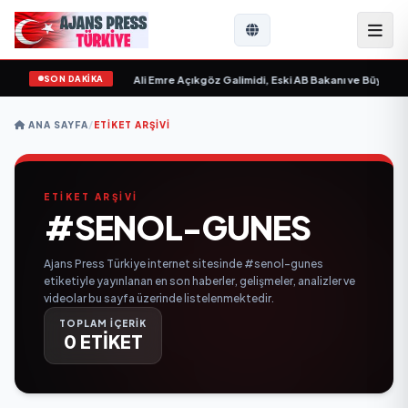
SON DAKİKA
 Sevgilim “ yayımlandı
•
Ali Emre Açıkgöz Galimidi, Eski AB Bakanı ve Büyükelçi
ANA SAYFA
/
ETIKET ARŞIVI
ETİKET ARŞİVİ
#SENOL-GUNES
Ajans Press Türkiye internet sitesinde #senol-gunes
etiketiyle yayınlanan en son haberler, gelişmeler, analizler ve
videolar bu sayfa üzerinde listelenmektedir.
TOPLAM İÇERİK
0 ETİKET