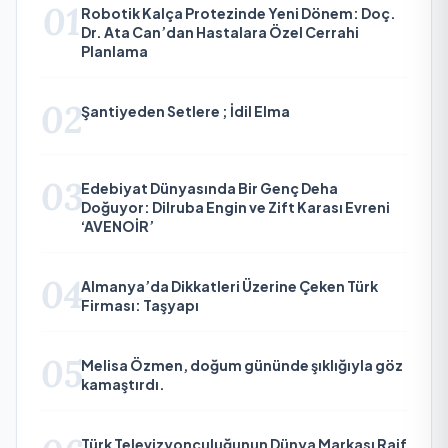
01
Robotik Kalça Protezinde Yeni Dönem: Doç.
Dr. Ata Can’dan Hastalara Özel Cerrahi
Planlama
02
Şantiyeden Setlere ; İdil Elma
03
Edebiyat Dünyasında Bir Genç Deha
Doğuyor: Dilruba Engin ve Zift Karası Evreni
‘AVENOİR’
04
Almanya’da Dikkatleri Üzerine Çeken Türk
Firması: Taşyapı
05
Melisa Özmen, doğum gününde şıklığıyla göz
kamaştırdı.
Türk Televizyonculuğunun Dünya Markası Raif