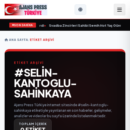
SON DAKİKA
9 yaşında yaşamını yitirdi
•
Svadba Zincirleri Sahibi Semih Hot Yaş Gününü San
ANA SAYFA
/
ETIKET ARŞIVI
ETİKET ARŞİVİ
#SELIN-
KANTOGLU-
SAHINKAYA
Ajans Press Türkiye internet sitesinde #selin-kantoglu-
sahinkaya etiketiyle yayınlanan en son haberler, gelişmeler,
analizler ve videolar bu sayfa üzerinde listelenmektedir.
TOPLAM İÇERİK
0 ETİKET