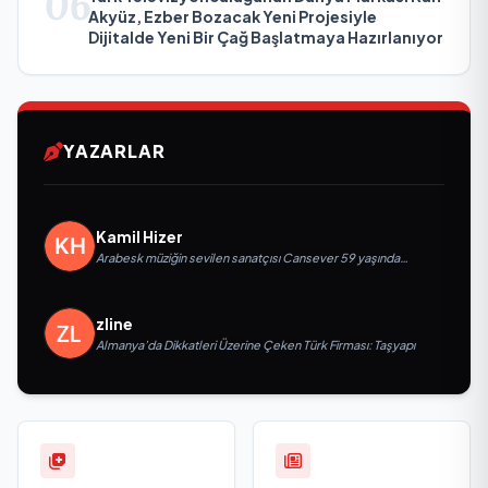
06
Akyüz, Ezber Bozacak Yeni Projesiyle
Dijitalde Yeni Bir Çağ Başlatmaya Hazırlanıyor
YAZARLAR
Kamil Hizer
Arabesk müziğin sevilen sanatçısı Cansever 59 yaşında
yaşamını yitirdi
zline
Almanya’da Dikkatleri Üzerine Çeken Türk Firması: Taşyapı