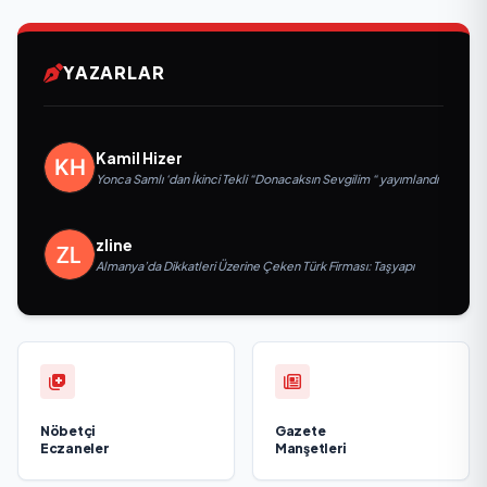
YAZARLAR
Kamil Hizer
Yonca Samlı ‘dan İkinci Tekli “Donacaksın Sevgilim “ yayımlandı
zline
Almanya’da Dikkatleri Üzerine Çeken Türk Firması: Taşyapı
Nöbetçi
Gazete
Eczaneler
Manşetleri