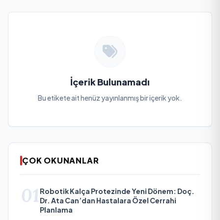
İçerik Bulunamadı
Bu etikete ait henüz yayınlanmış bir içerik yok.
ÇOK OKUNANLAR
01
Robotik Kalça Protezinde Yeni Dönem: Doç.
Dr. Ata Can’dan Hastalara Özel Cerrahi
Planlama