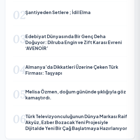
02
Şantiyeden Setlere ; İdil Elma
03
Edebiyat Dünyasında Bir Genç Deha
Doğuyor: Dilruba Engin ve Zift Karası Evreni
‘AVENOİR’
04
Almanya’da Dikkatleri Üzerine Çeken Türk
Firması: Taşyapı
05
Melisa Özmen, doğum gününde şıklığıyla göz
kamaştırdı.
06
Türk Televizyonculuğunun Dünya Markası Raif
Akyüz, Ezber Bozacak Yeni Projesiyle
Dijitalde Yeni Bir Çağ Başlatmaya Hazırlanıyor