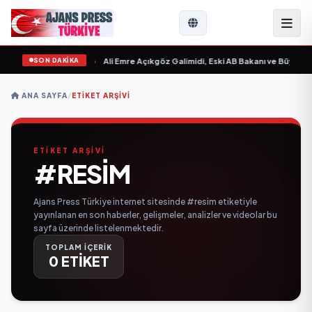
SON DAKİKA
n Sevgilim “ yayımlandı
•
Ali Emre Açıkgöz Galimidi, Eski AB Bakanı ve Büyükelç
ANA SAYFA
/
ETIKET ARŞIVI
ETİKET ARŞİVİ
#RESIM
Ajans Press Türkiye internet sitesinde #resim etiketiyle
yayınlanan en son haberler, gelişmeler, analizler ve videolar bu
sayfa üzerinde listelenmektedir.
TOPLAM İÇERİK
0 ETİKET