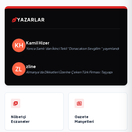
YAZARLAR
Kamil Hizer
Yonca Samlı ‘dan İkinci Tekli “Donacaksın Sevgilim “ yayımlandı
zline
Almanya’da Dikkatleri Üzerine Çeken Türk Firması: Taşyapı
Nöbetçi
Gazete
Eczaneler
Manşetleri