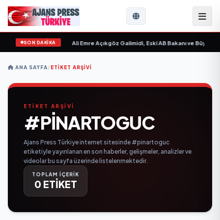
SON DAKİKA
 Sevgilim “ yayımlandı
•
Ali Emre Açıkgöz Galimidi, Eski AB Bakanı ve Büyükelç
ANA SAYFA
/
ETIKET ARŞIVI
ETİKET ARŞİVİ
#PINARTOGUC
Ajans Press Türkiye internet sitesinde #pinartoguc
etiketiyle yayınlanan en son haberler, gelişmeler, analizler ve
videolar bu sayfa üzerinde listelenmektedir.
TOPLAM İÇERİK
0 ETİKET