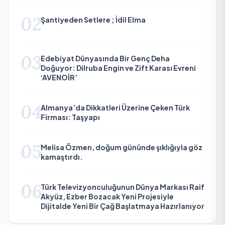
02
Şantiyeden Setlere ; İdil Elma
03
Edebiyat Dünyasında Bir Genç Deha
Doğuyor: Dilruba Engin ve Zift Karası Evreni
‘AVENOİR’
04
Almanya’da Dikkatleri Üzerine Çeken Türk
Firması: Taşyapı
05
Melisa Özmen, doğum gününde şıklığıyla göz
kamaştırdı.
06
Türk Televizyonculuğunun Dünya Markası Raif
Akyüz, Ezber Bozacak Yeni Projesiyle
Dijitalde Yeni Bir Çağ Başlatmaya Hazırlanıyor