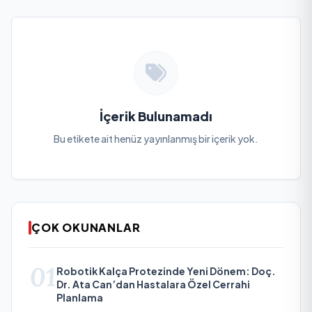
İçerik Bulunamadı
Bu etikete ait henüz yayınlanmış bir içerik yok.
ÇOK OKUNANLAR
01
Robotik Kalça Protezinde Yeni Dönem: Doç.
Dr. Ata Can’dan Hastalara Özel Cerrahi
Planlama