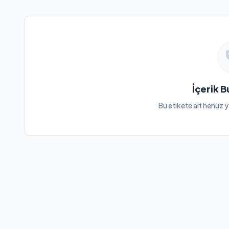
İçerik 
Bu etikete ait henüz y