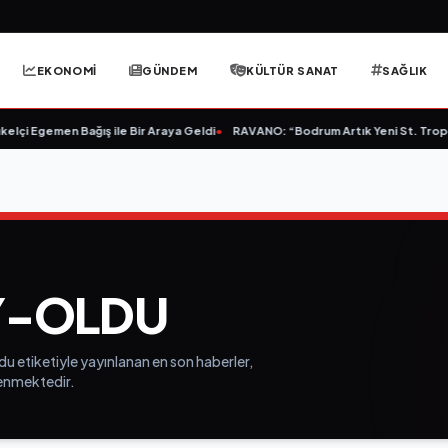
EKONOMİ
GÜNDEM
KÜLTÜR SANAT
SAĞLIK
lçi Egemen Bağış ile Bir Araya Geldi
•
RAVANO: “Bodrum Artık Yeni St. Tropez 
Y-OLDU
u etiketiyle yayınlanan en son haberler,
elenmektedir.