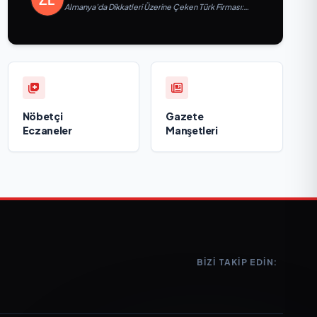
Almanya’da Dikkatleri Üzerine Çeken Türk Firması:
Taşyapı
Nöbetçi
Gazete
Eczaneler
Manşetleri
BIZI TAKIP EDIN: