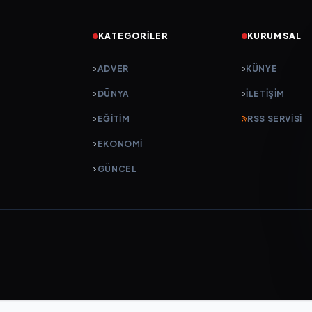
KATEGORILER
KURUMSAL
ADVER
KÜNYE
DÜNYA
İLETIŞIM
EĞİTİM
RSS SERVISI
EKONOMİ
GÜNCEL