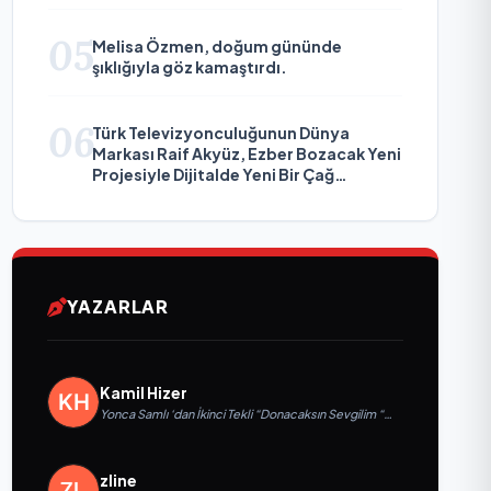
05
Melisa Özmen, doğum gününde
şıklığıyla göz kamaştırdı.
06
Türk Televizyonculuğunun Dünya
Markası Raif Akyüz, Ezber Bozacak Yeni
Projesiyle Dijitalde Yeni Bir Çağ
Başlatmaya Hazırlanıyor
YAZARLAR
Kamil Hizer
Yonca Samlı ‘dan İkinci Tekli “Donacaksın Sevgilim “
yayımlandı
zline