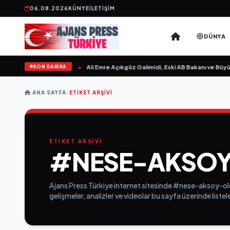
06.08.2026
KÜNYE
İLETIŞIM
DÜNYA
SON DAKİKA
sın Sevgilim “ yayımlandı
•
Ali Emre Açıkgöz Galimidi, Eski AB Bakanı ve Büyüke
ANA SAYFA
/
ETIKET ARŞIVI
ETİKET ARŞİVİ
#NESE-AKSO
Ajans Press Türkiye internet sitesinde #nese-aksoy-old
gelişmeler, analizler ve videolar bu sayfa üzerinde list