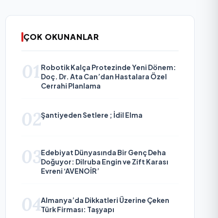
ÇOK OKUNANLAR
01
Robotik Kalça Protezinde Yeni Dönem:
Doç. Dr. Ata Can’dan Hastalara Özel
Cerrahi Planlama
02
Şantiyeden Setlere ; İdil Elma
03
Edebiyat Dünyasında Bir Genç Deha
Doğuyor: Dilruba Engin ve Zift Karası
Evreni ‘AVENOİR’
04
Almanya’da Dikkatleri Üzerine Çeken
Türk Firması: Taşyapı