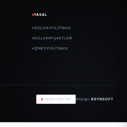
YASAL
GIZLILIK POLITIKASI
KULLANIM ŞARTLARI
ÇEREZ POLITIKASI
Altyapı:
BEYNSOFT
HABER YAZILIMI