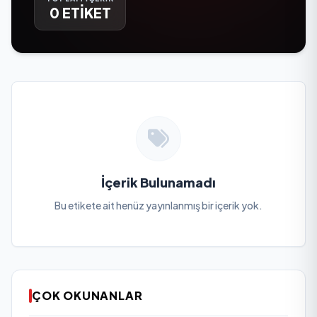
0 ETİKET
İçerik Bulunamadı
Bu etikete ait henüz yayınlanmış bir içerik yok.
ÇOK OKUNANLAR