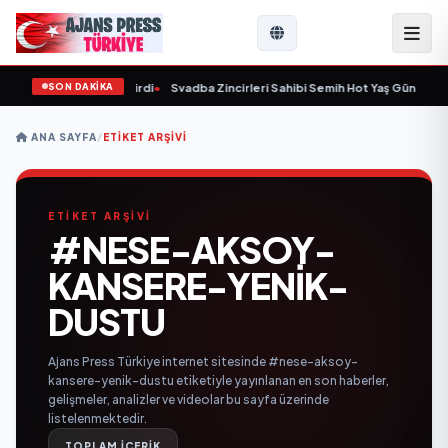
SON DAKİKA
9 yaşında yaşamını yitirdi
•
Svadba Zincirleri Sahibi Semih Hot Yaş Gününü San
ANA SAYFA
/
ETIKET ARŞIVI
ETİKET ARŞİVİ
#NESE-AKSOY-
KANSERE-YENIK-
DUSTU
Ajans Press Türkiye internet sitesinde #nese-aksoy-
kansere-yenik-dustu etiketiyle yayınlanan en son haberler,
gelişmeler, analizler ve videolar bu sayfa üzerinde
listelenmektedir.
TOPLAM İÇERİK