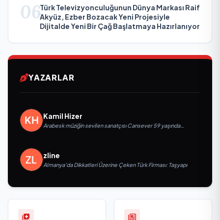
06
Türk Televizyonculuğunun Dünya Markası Raif
Akyüz, Ezber Bozacak Yeni Projesiyle
Dijitalde Yeni Bir Çağ Başlatmaya Hazırlanıyor
YAZARLAR
Kamil Hizer
Arabesk müziğin sevilen sanatçısı Cansever 59 yaşında
yaşamını yitirdi
zline
Almanya’da Dikkatleri Üzerine Çeken Türk Firması: Taşyapı