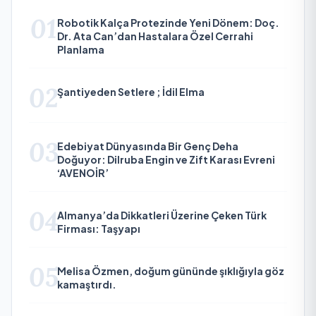
01
Robotik Kalça Protezinde Yeni Dönem: Doç.
Dr. Ata Can’dan Hastalara Özel Cerrahi
Planlama
02
Şantiyeden Setlere ; İdil Elma
03
Edebiyat Dünyasında Bir Genç Deha
Doğuyor: Dilruba Engin ve Zift Karası Evreni
‘AVENOİR’
04
Almanya’da Dikkatleri Üzerine Çeken Türk
Firması: Taşyapı
05
Melisa Özmen, doğum gününde şıklığıyla göz
kamaştırdı.