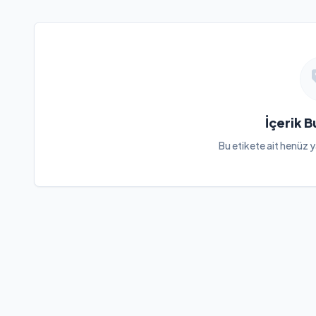
İçerik 
Bu etikete ait henüz y