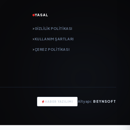
YASAL
GIZLILIK POLITIKASI
KULLANIM ŞARTLARI
ÇEREZ POLITIKASI
Altyapı:
BEYNSOFT
HABER YAZILIMI