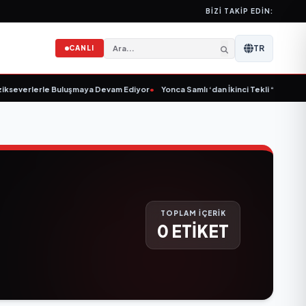
BIZI TAKIP EDIN:
TR
CANLI
kseverlerle Buluşmaya Devam Ediyor
•
Yonca Samlı ‘dan İkinci Tekli “Donacaks
TOPLAM İÇERİK
0 ETİKET