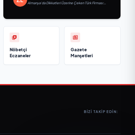
Almanya’da Dikkatleri Üzerine Çeken Türk Firması:
Taşyapı
Nöbetçi
Gazete
Eczaneler
Manşetleri
BIZI TAKIP EDIN: