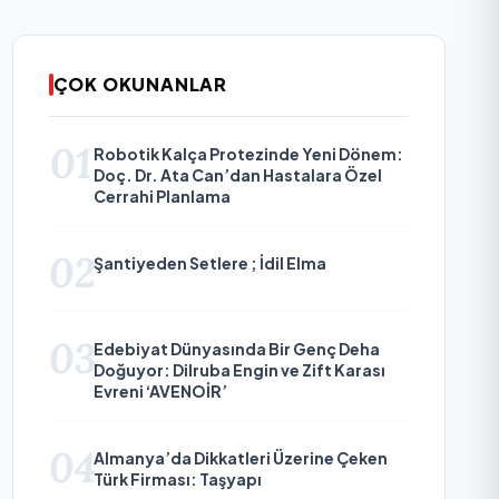
ÇOK OKUNANLAR
01
Robotik Kalça Protezinde Yeni Dönem:
Doç. Dr. Ata Can’dan Hastalara Özel
Cerrahi Planlama
02
Şantiyeden Setlere ; İdil Elma
03
Edebiyat Dünyasında Bir Genç Deha
Doğuyor: Dilruba Engin ve Zift Karası
Evreni ‘AVENOİR’
04
Almanya’da Dikkatleri Üzerine Çeken
Türk Firması: Taşyapı