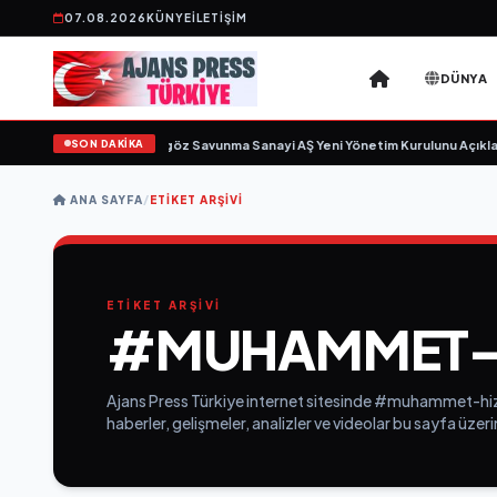
07.08.2026
KÜNYE
İLETIŞIM
DÜNYA
SON DAKİKA
 için gün sayıyor
•
Açıkgöz Savunma Sanayi AŞ Yeni Yönetim Kurulunu Açıklad
ANA SAYFA
/
ETIKET ARŞIVI
ETİKET ARŞİVİ
#MUHAMMET-H
Ajans Press Türkiye internet sitesinde #muhammet-hizi
haberler, gelişmeler, analizler ve videolar bu sayfa üzer