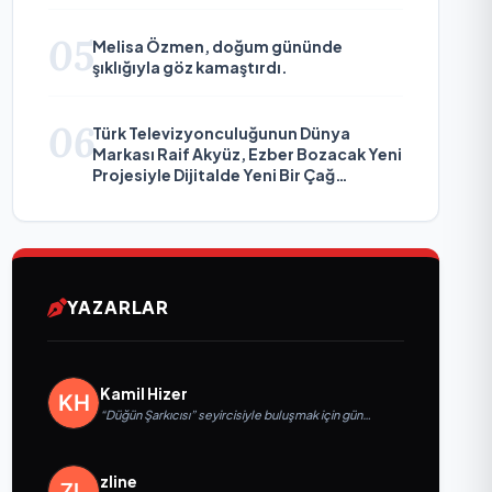
05
Melisa Özmen, doğum gününde
şıklığıyla göz kamaştırdı.
06
Türk Televizyonculuğunun Dünya
Markası Raif Akyüz, Ezber Bozacak Yeni
Projesiyle Dijitalde Yeni Bir Çağ
Başlatmaya Hazırlanıyor
YAZARLAR
Kamil Hizer
“Düğün Şarkıcısı” seyircisiyle buluşmak için gün
sayıyor
zline