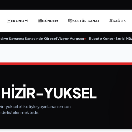
EKONOMİ
GÜNDEM
KÜLTÜR SANAT
SAĞLIK
ı ve Savunma Sanayinde Küresel Vizyon Vurgusu
•
Rubato Konser Serisi Müzi
IZIR-YUKSEL
r-yuksel etiketiyle yayınlanan en son
inde listelenmektedir.