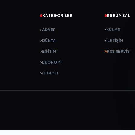
KATEGORILER
KURUMSAL
ADVER
KÜNYE
DÜNYA
İLETIŞIM
EĞİTİM
RSS SERVISI
EKONOMİ
GÜNCEL