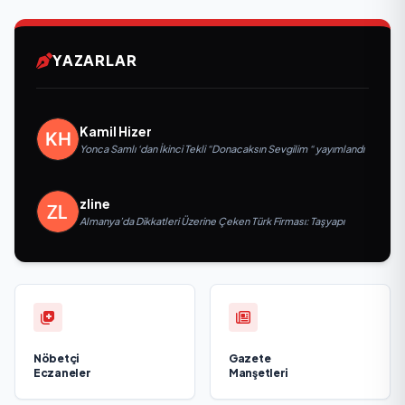
YAZARLAR
Kamil Hizer
Yonca Samlı ‘dan İkinci Tekli “Donacaksın Sevgilim “ yayımlandı
zline
Almanya’da Dikkatleri Üzerine Çeken Türk Firması: Taşyapı
Nöbetçi
Gazete
Eczaneler
Manşetleri