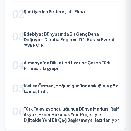
02
Şantiyeden Setlere ; İdil Elma
03
Edebiyat Dünyasında Bir Genç Deha
Doğuyor: Dilruba Engin ve Zift Karası Evreni
‘AVENOİR’
04
Almanya’da Dikkatleri Üzerine Çeken Türk
Firması: Taşyapı
05
Melisa Özmen, doğum gününde şıklığıyla göz
kamaştırdı.
06
Türk Televizyonculuğunun Dünya Markası Raif
Akyüz, Ezber Bozacak Yeni Projesiyle
Dijitalde Yeni Bir Çağ Başlatmaya Hazırlanıyor