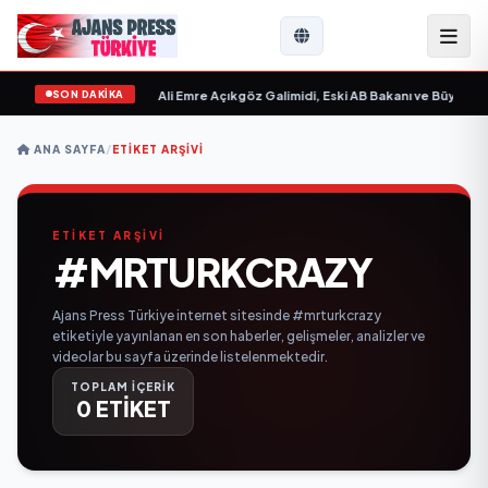
SON DAKİKA
 Sevgilim “ yayımlandı
•
Ali Emre Açıkgöz Galimidi, Eski AB Bakanı ve Büyükelçi
ANA SAYFA
/
ETIKET ARŞIVI
ETİKET ARŞİVİ
#MRTURKCRAZY
Ajans Press Türkiye internet sitesinde #mrturkcrazy
etiketiyle yayınlanan en son haberler, gelişmeler, analizler ve
videolar bu sayfa üzerinde listelenmektedir.
TOPLAM İÇERİK
0 ETİKET