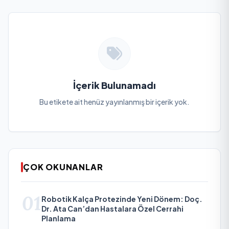
İçerik Bulunamadı
Bu etikete ait henüz yayınlanmış bir içerik yok.
ÇOK OKUNANLAR
01
Robotik Kalça Protezinde Yeni Dönem: Doç.
Dr. Ata Can’dan Hastalara Özel Cerrahi
Planlama