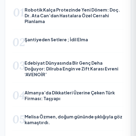
01
Robotik Kalça Protezinde Yeni Dönem: Doç.
Dr. Ata Can’dan Hastalara Özel Cerrahi
Planlama
02
Şantiyeden Setlere ; İdil Elma
03
Edebiyat Dünyasında Bir Genç Deha
Doğuyor: Dilruba Engin ve Zift Karası Evreni
‘AVENOİR’
04
Almanya’da Dikkatleri Üzerine Çeken Türk
Firması: Taşyapı
05
Melisa Özmen, doğum gününde şıklığıyla göz
kamaştırdı.