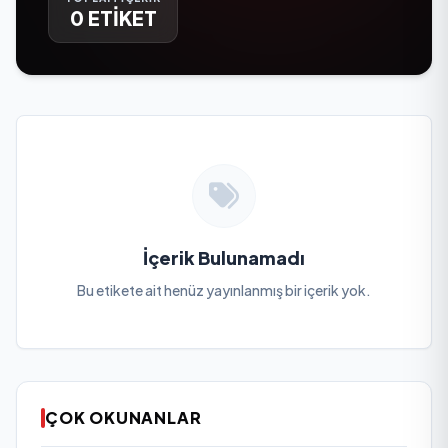
0 ETİKET
İçerik Bulunamadı
Bu etikete ait henüz yayınlanmış bir içerik yok.
ÇOK OKUNANLAR