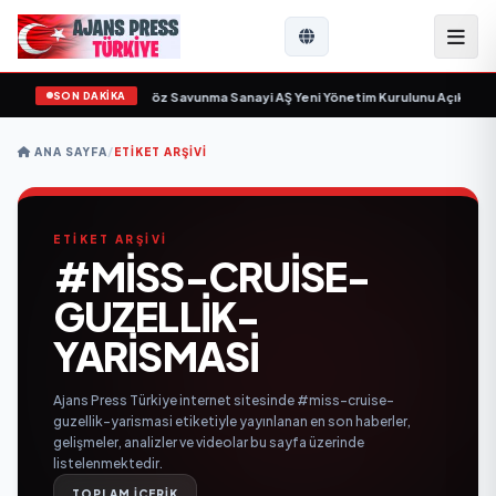
SON DAKİKA
çin gün sayıyor
•
Açıkgöz Savunma Sanayi AŞ Yeni Yönetim Kurulunu Açıkladı 
ANA SAYFA
/
ETIKET ARŞIVI
ETİKET ARŞİVİ
#MISS-CRUISE-
GUZELLIK-
YARISMASI
Ajans Press Türkiye internet sitesinde #miss-cruise-
guzellik-yarismasi etiketiyle yayınlanan en son haberler,
gelişmeler, analizler ve videolar bu sayfa üzerinde
listelenmektedir.
TOPLAM İÇERİK