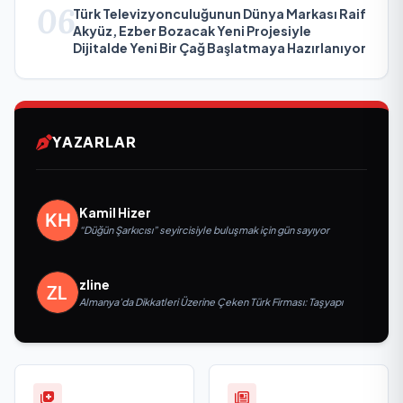
06
Türk Televizyonculuğunun Dünya Markası Raif
Akyüz, Ezber Bozacak Yeni Projesiyle
Dijitalde Yeni Bir Çağ Başlatmaya Hazırlanıyor
YAZARLAR
Kamil Hizer
“Düğün Şarkıcısı” seyircisiyle buluşmak için gün sayıyor
zline
Almanya’da Dikkatleri Üzerine Çeken Türk Firması: Taşyapı