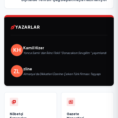
YAZARLAR
Kamil Hizer
Yonca Samlı ‘dan İkinci Tekli “Donacaksın Sevgilim “ yayımlandı
zline
Almanya’da Dikkatleri Üzerine Çeken Türk Firması: Taşyapı
Nöbetçi
Gazete