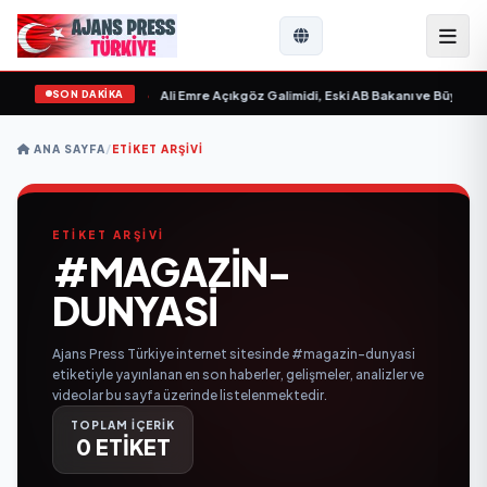
SON DAKİKA
 Sevgilim “ yayımlandı
•
Ali Emre Açıkgöz Galimidi, Eski AB Bakanı ve Büyükelç
ANA SAYFA
/
ETIKET ARŞIVI
ETİKET ARŞİVİ
#MAGAZIN-
DUNYASI
Ajans Press Türkiye internet sitesinde #magazin-dunyasi
etiketiyle yayınlanan en son haberler, gelişmeler, analizler ve
videolar bu sayfa üzerinde listelenmektedir.
TOPLAM İÇERİK
0 ETİKET