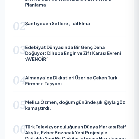
Planlama
02
Şantiyeden Setlere ; İdil Elma
03
Edebiyat Dünyasında Bir Genç Deha
Doğuyor: Dilruba Engin ve Zift Karası Evreni
‘AVENOİR’
04
Almanya’da Dikkatleri Üzerine Çeken Türk
Firması: Taşyapı
05
Melisa Özmen, doğum gününde şıklığıyla göz
kamaştırdı.
06
Türk Televizyonculuğunun Dünya Markası Raif
Akyüz, Ezber Bozacak Yeni Projesiyle
Dijitalde Yeni Bir Çağ Başlatmaya Hazırlanıyor