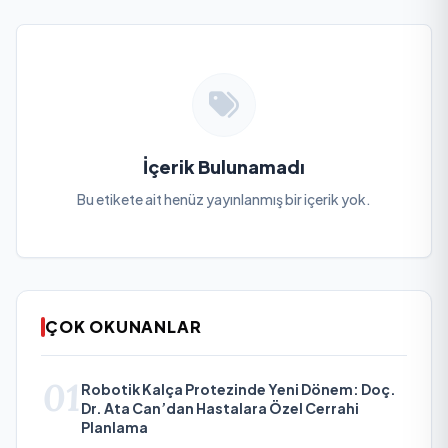
İçerik Bulunamadı
Bu etikete ait henüz yayınlanmış bir içerik yok.
ÇOK OKUNANLAR
01
Robotik Kalça Protezinde Yeni Dönem: Doç.
Dr. Ata Can’dan Hastalara Özel Cerrahi
Planlama