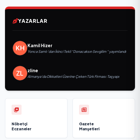
YAZARLAR
Kamil Hizer
Yonca Samlı ‘dan İkinci Tekli “Donacaksın Sevgilim “ yayımlandı
zline
Almanya’da Dikkatleri Üzerine Çeken Türk Firması: Taşyapı
Nöbetçi
Gazete
Eczaneler
Manşetleri