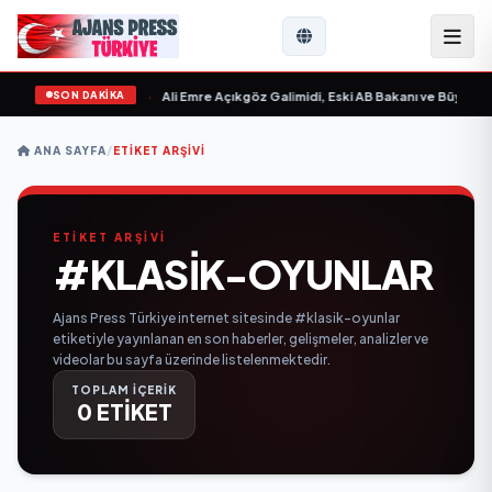
SON DAKİKA
 Sevgilim “ yayımlandı
•
Ali Emre Açıkgöz Galimidi, Eski AB Bakanı ve Büyükelç
ANA SAYFA
/
ETIKET ARŞIVI
ETİKET ARŞİVİ
#KLASIK-OYUNLAR
Ajans Press Türkiye internet sitesinde #klasik-oyunlar
etiketiyle yayınlanan en son haberler, gelişmeler, analizler ve
videolar bu sayfa üzerinde listelenmektedir.
TOPLAM İÇERİK
0 ETİKET