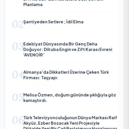
Planlama
02
Şantiyeden Setlere ; İdil Elma
03
Edebiyat Dünyasında Bir Genç Deha
Doğuyor: Dilruba Engin ve Zift Karası Evreni
‘AVENOİR’
04
Almanya’da Dikkatleri Üzerine Çeken Türk
Firması: Taşyapı
05
Melisa Özmen, doğum gününde şıklığıyla göz
kamaştırdı.
06
Türk Televizyonculuğunun Dünya Markası Raif
Akyüz, Ezber Bozacak Yeni Projesiyle
Dijitalde Yeni Bir Çağ Başlatmaya Hazırlanıyor