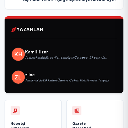
YAZARLAR
Kamil Hizer
Arabesk müziğin sevilen sanatçısı Cansever 59 yaşında
yaşamını yitirdi
zline
Almanya’da Dikkatleri Üzerine Çeken Türk Firması: Taşyapı
Nöbetçi
Gazete