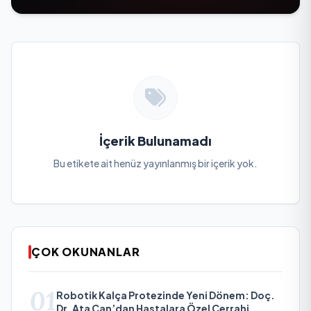
İçerik Bulunamadı
Bu etikete ait henüz yayınlanmış bir içerik yok.
ÇOK OKUNANLAR
01
Robotik Kalça Protezinde Yeni Dönem: Doç.
Dr. Ata Can’dan Hastalara Özel Cerrahi