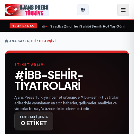
SON DAKİKA
9 yaşında yaşamını yitirdi
•
Svadba Zincirleri Sahibi Semih Hot Yaş Gününü San
ANA SAYFA
/
ETIKET ARŞIVI
ETİKET ARŞİVİ
#IBB-SEHIR-
TIYATROLARI
Ajans Press Türkiye internet sitesinde #ibb-sehir-tiyatrolari
etiketiyle yayınlanan en son haberler, gelişmeler, analizler ve
videolar bu sayfa üzerinde listelenmektedir.
TOPLAM İÇERİK
0 ETİKET