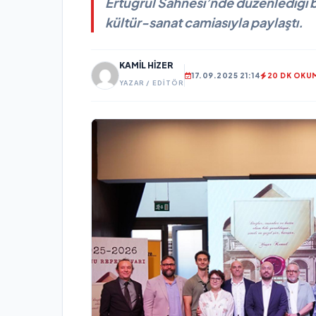
Ertuğrul Sahnesi’nde düzenlediği bi
kültür-sanat camiasıyla paylaştı.
KAMIL HIZER
17.09.2025 21:14
20 DK OKU
YAZAR / EDITÖR