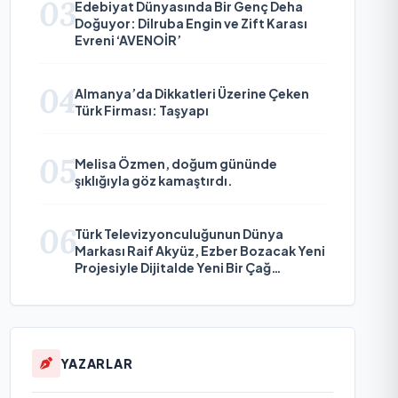
03
Edebiyat Dünyasında Bir Genç Deha
Doğuyor: Dilruba Engin ve Zift Karası
Evreni ‘AVENOİR’
04
Almanya’da Dikkatleri Üzerine Çeken
Türk Firması: Taşyapı
05
Melisa Özmen, doğum gününde
şıklığıyla göz kamaştırdı.
06
Türk Televizyonculuğunun Dünya
Markası Raif Akyüz, Ezber Bozacak Yeni
Projesiyle Dijitalde Yeni Bir Çağ
Başlatmaya Hazırlanıyor
YAZARLAR