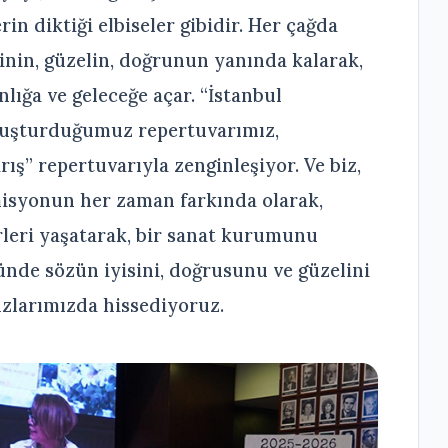
rin diktiği elbiseler gibidir. Her çağda
yinin, güzelin, doğrunun yanında kalarak,
ığa ve geleceğe açar. “İstanbul
oluşturduğumuz repertuvarımız,
ış” repertuvarıyla zenginleşiyor. Ve biz,
 misyonun her zaman farkında olarak,
leri yaşatarak, bir sanat kurumunu
nde sözün iyisini, doğrusunu ve güzelini
larımızda hissediyoruz.