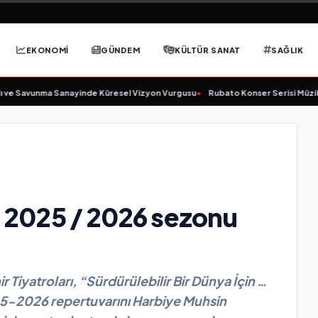
EKONOMİ
GÜNDEM
KÜLTÜR SANAT
SAĞLIK
Savunma Sanayinde Küresel Vizyon Vurgusu
•
Rubato Konser Serisi Müziksever
rı 2025 / 2026 sezonu
 Tiyatroları, “Sürdürülebilir Bir Dünya İçin …
25-2026 repertuvarını Harbiye Muhsin