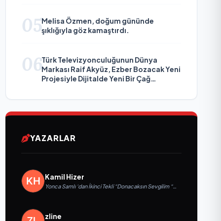
05
Melisa Özmen, doğum gününde
şıklığıyla göz kamaştırdı.
06
Türk Televizyonculuğunun Dünya
Markası Raif Akyüz, Ezber Bozacak Yeni
Projesiyle Dijitalde Yeni Bir Çağ
Başlatmaya Hazırlanıyor
YAZARLAR
Kamil Hizer
Yonca Samlı ‘dan İkinci Tekli “Donacaksın Sevgilim “
yayımlandı
zline