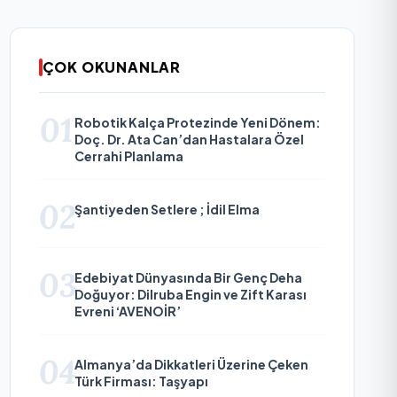
ÇOK OKUNANLAR
01
Robotik Kalça Protezinde Yeni Dönem:
Doç. Dr. Ata Can’dan Hastalara Özel
Cerrahi Planlama
02
Şantiyeden Setlere ; İdil Elma
03
Edebiyat Dünyasında Bir Genç Deha
Doğuyor: Dilruba Engin ve Zift Karası
Evreni ‘AVENOİR’
04
Almanya’da Dikkatleri Üzerine Çeken
Türk Firması: Taşyapı