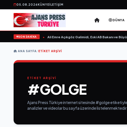
05.08.2026
KÜNYE
İLETIŞIM
DÜNYA
SON DAKİKA
sın Sevgilim “ yayımlandı
•
Ali Emre Açıkgöz Galimidi, Eski AB Bakanı ve Büyüke
ANA SAYFA
/
ETIKET ARŞIVI
ETİKET ARŞİVİ
#GOLGE
Ajans Press Türkiye internet sitesinde #golge etiketiyle
analizler ve videolar bu sayfa üzerinde listelenmektedir