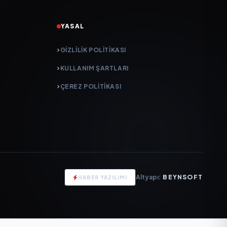
YASAL
GIZLILIK POLITIKASI
KULLANIM ŞARTLARI
ÇEREZ POLITIKASI
Altyapı:
BEYNSOFT
HABER YAZILIMI