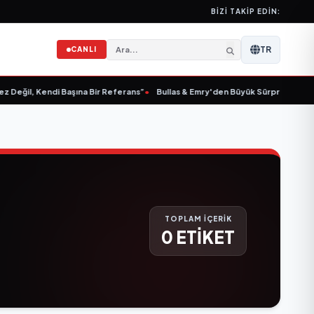
BIZI TAKIP EDIN:
TR
CANLI
Değil, Kendi Başına Bir Referans”
•
Bullas & Emry'den Büyük Sürpriz! "Kaç Kurt
TOPLAM İÇERİK
0 ETİKET