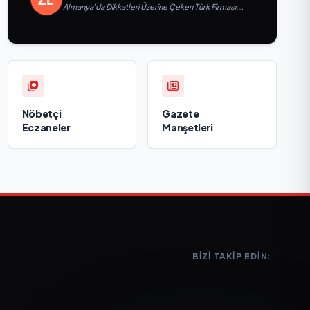
Almanya’da Dikkatleri Üzerine Çeken Türk Firması:
Taşyapı
Nöbetçi
Gazete
Eczaneler
Manşetleri
BIZI TAKIP EDIN: