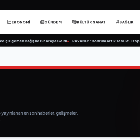
EKONOMİ
GÜNDEM
KÜLTÜR SANAT
SAĞLIK
lçi Egemen Bağış ile Bir Araya Geldi
•
RAVANO: “Bodrum Artık Yeni St. Tropez 
 yayınlanan en son haberler, gelişmeler,
.