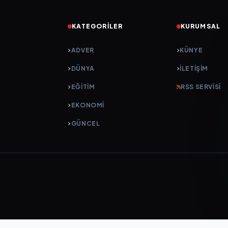
KATEGORILER
KURUMSAL
ADVER
KÜNYE
DÜNYA
İLETIŞIM
EĞİTİM
RSS SERVISI
EKONOMİ
GÜNCEL