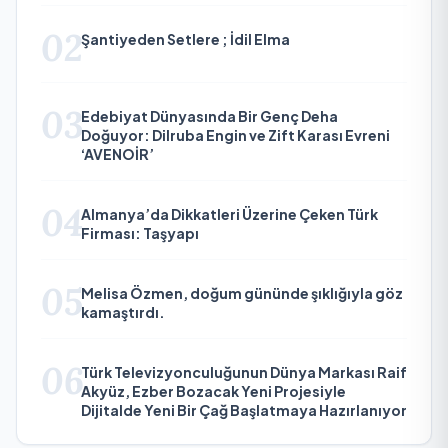
02
Şantiyeden Setlere ; İdil Elma
03
Edebiyat Dünyasında Bir Genç Deha
Doğuyor: Dilruba Engin ve Zift Karası Evreni
‘AVENOİR’
04
Almanya’da Dikkatleri Üzerine Çeken Türk
Firması: Taşyapı
05
Melisa Özmen, doğum gününde şıklığıyla göz
kamaştırdı.
06
Türk Televizyonculuğunun Dünya Markası Raif
Akyüz, Ezber Bozacak Yeni Projesiyle
Dijitalde Yeni Bir Çağ Başlatmaya Hazırlanıyor