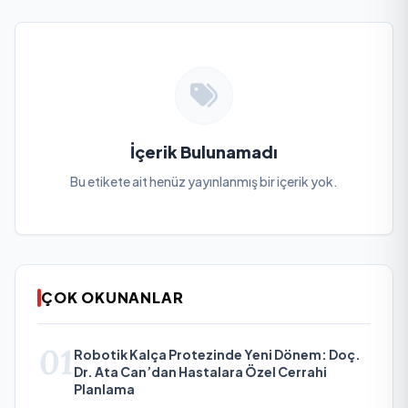
İçerik Bulunamadı
Bu etikete ait henüz yayınlanmış bir içerik yok.
ÇOK OKUNANLAR
01
Robotik Kalça Protezinde Yeni Dönem: Doç.
Dr. Ata Can’dan Hastalara Özel Cerrahi
Planlama