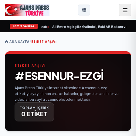
SON DAKİKA
aksın Sevgilim “ yayımlandı
•
Ali Emre Açıkgöz Galimidi, Eski AB Bakanı ve Büyü
ANA SAYFA
/
ETIKET ARŞIVI
ETİKET ARŞİVİ
#ESENNUR-EZGI
Ajans Press Türkiye internet sitesinde #esennur-ezgi
etiketiyle yayınlanan en son haberler, gelişmeler, analizler ve
videolar bu sayfa üzerinde listelenmektedir.
TOPLAM İÇERİK
0 ETİKET