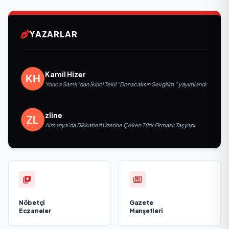
YAZARLAR
Kamil Hizer
Yonca Samlı ‘dan İkinci Tekli “Donacaksın Sevgilim “ yayımlandı
zline
Almanya’da Dikkatleri Üzerine Çeken Türk Firması: Taşyapı
Nöbetçi
Gazete
Eczaneler
Manşetleri