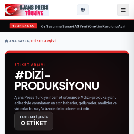
SON DAKİKA
çin gün sayıyor
•
Açıkgöz Savunma Sanayi AŞ Yeni Yönetim Kurulunu Açıkladı 
ANA SAYFA
/
ETIKET ARŞIVI
ETİKET ARŞİVİ
#DIZI-
PRODUKSIYONU
Ajans Press Türkiye internet sitesinde #dizi-produksiyonu
etiketiyle yayınlanan en son haberler, gelişmeler, analizler ve
videolar bu sayfa üzerinde listelenmektedir.
TOPLAM İÇERİK
0 ETİKET