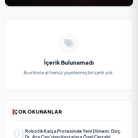
İçerik Bulunamadı
Bu etikete ait henüz yayınlanmış bir içerik yok.
ÇOK OKUNANLAR
01
Robotik Kalça Protezinde Yeni Dönem: Doç.
Dr. Ata Can’dan Hastalara Özel Cerrahi