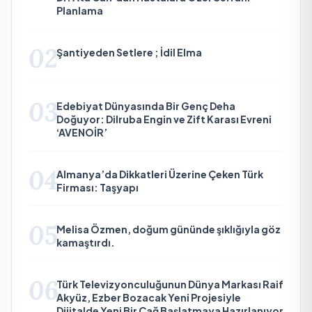
Planlama
02
Şantiyeden Setlere ; İdil Elma
03
Edebiyat Dünyasında Bir Genç Deha
Doğuyor: Dilruba Engin ve Zift Karası Evreni
‘AVENOİR’
04
Almanya’da Dikkatleri Üzerine Çeken Türk
Firması: Taşyapı
05
Melisa Özmen, doğum gününde şıklığıyla göz
kamaştırdı.
06
Türk Televizyonculuğunun Dünya Markası Raif
Akyüz, Ezber Bozacak Yeni Projesiyle
Dijitalde Yeni Bir Çağ Başlatmaya Hazırlanıyor