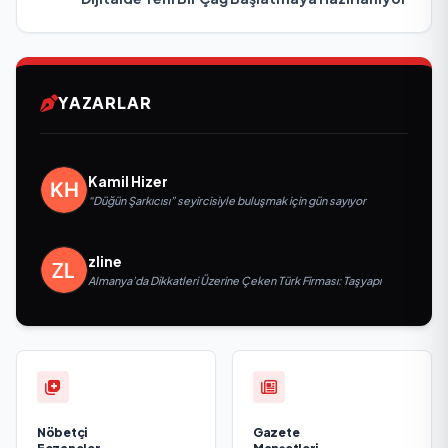
YAZARLAR
Kamil Hizer
“Düğün Şarkıcısı” seyircisiyle buluşmak için gün sayıyor
zline
Almanya’da Dikkatleri Üzerine Çeken Türk Firması: Taşyapı
Nöbetçi
Gazete