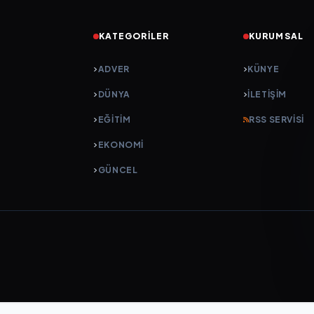
KATEGORILER
KURUMSAL
ADVER
KÜNYE
DÜNYA
İLETIŞIM
EĞİTİM
RSS SERVISI
EKONOMİ
GÜNCEL