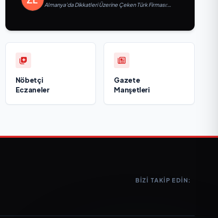
Almanya’da Dikkatleri Üzerine Çeken Türk Firması:
Taşyapı
Nöbetçi
Gazete
Eczaneler
Manşetleri
BIZI TAKIP EDIN: