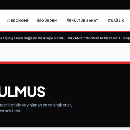
EKONOMİ
GÜNDEM
KÜLTÜR SANAT
SAĞLIK
lçi Egemen Bağış ile Bir Araya Geldi
•
RAVANO: “Bodrum Artık Yeni St. Tropez 
ULMUS
 etiketiyle yayınlanan en son haberler,
elenmektedir.