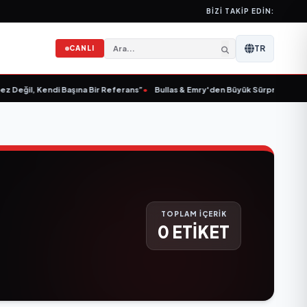
BIZI TAKIP EDIN:
TR
CANLI
Değil, Kendi Başına Bir Referans”
•
Bullas & Emry'den Büyük Sürpriz! "Kaç Kur
TOPLAM İÇERİK
0 ETİKET