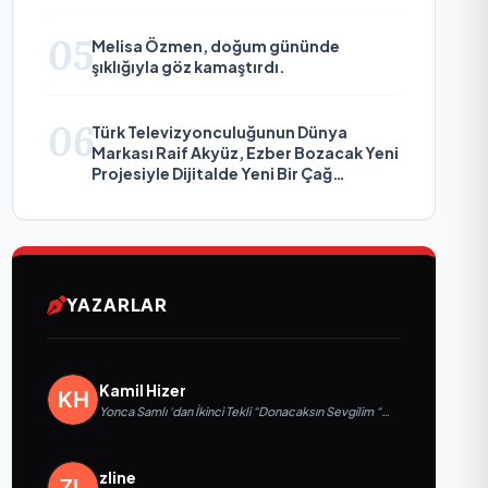
05
Melisa Özmen, doğum gününde
şıklığıyla göz kamaştırdı.
06
Türk Televizyonculuğunun Dünya
Markası Raif Akyüz, Ezber Bozacak Yeni
Projesiyle Dijitalde Yeni Bir Çağ
Başlatmaya Hazırlanıyor
YAZARLAR
Kamil Hizer
Yonca Samlı ‘dan İkinci Tekli “Donacaksın Sevgilim “
yayımlandı
zline