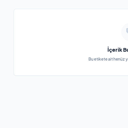
İçerik 
Bu etikete ait henüz y