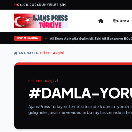
06.08.2026
KÜNYE
İLETIŞIM
DÜNYA
SON DAKİKA
sın Sevgilim “ yayımlandı
•
Ali Emre Açıkgöz Galimidi, Eski AB Bakanı ve Büyüke
ANA SAYFA
/
ETIKET ARŞIVI
ETİKET ARŞİVİ
#DAMLA-YOR
Ajans Press Türkiye internet sitesinde #damla-yorulmus
gelişmeler, analizler ve videolar bu sayfa üzerinde list