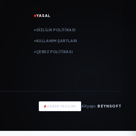
YASAL
GIZLILIK POLITIKASI
KULLANIM ŞARTLARI
ÇEREZ POLITIKASI
Altyapı:
BEYNSOFT
HABER YAZILIMI