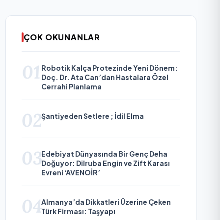
ÇOK OKUNANLAR
01
Robotik Kalça Protezinde Yeni Dönem:
Doç. Dr. Ata Can’dan Hastalara Özel
Cerrahi Planlama
02
Şantiyeden Setlere ; İdil Elma
03
Edebiyat Dünyasında Bir Genç Deha
Doğuyor: Dilruba Engin ve Zift Karası
Evreni ‘AVENOİR’
04
Almanya’da Dikkatleri Üzerine Çeken
Türk Firması: Taşyapı