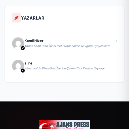
YAZARLAR
Kamil Hizer
Yonca Samlı ‘dan İkinci Tekli “Donacaksın Sevgilim “ yayımlandı
zline
Almanya’da Dikkatleri Üzerine Çeken Türk Firması: Taşyapı