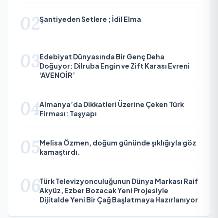
02
Şantiyeden Setlere ; İdil Elma
03
Edebiyat Dünyasında Bir Genç Deha
Doğuyor: Dilruba Engin ve Zift Karası Evreni
‘AVENOİR’
04
Almanya’da Dikkatleri Üzerine Çeken Türk
Firması: Taşyapı
05
Melisa Özmen, doğum gününde şıklığıyla göz
kamaştırdı.
06
Türk Televizyonculuğunun Dünya Markası Raif
Akyüz, Ezber Bozacak Yeni Projesiyle
Dijitalde Yeni Bir Çağ Başlatmaya Hazırlanıyor