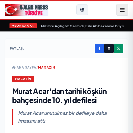
SON DAKİKA
evgilim “ yayımlandı
•
Ali Emre Açıkgöz Galimidi, Eski AB Bakanı ve Büyükelçi E
X
PAYLAŞ:
ANA SAYFA
/
MAGAZİN
MAGAZİN
Murat Acar'dan tarihi köşkün
bahçesinde 10. yıl defilesi
Murat Acar unutulmaz bir defileye daha
imzasını attı