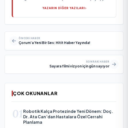
YAZARIN DİĞER YAZILARI
ÖNCEKI HABER
Çorum'a Yeni Bir Ses: Hitit Haber Yayında!
SONRAKI HABER
Sayara filmi vizyon için gün sayıyor
ÇOK OKUNANLAR
01
Robotik Kalça Protezinde Yeni Dönem: Doç.
Dr. Ata Can’dan Hastalara Özel Cerrahi
Planlama