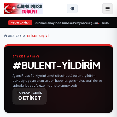
SON DAKİKA
Kurulunu Açıkladı ve Savunma Sanayinde Küresel Vizyon Vurgusu
•
Rubato Kon
ANA SAYFA
/
ETIKET ARŞIVI
ETİKET ARŞİVİ
#BULENT-YILDIRIM
Ajans Press Türkiye internet sitesinde #bulent-yildirim
etiketiyle yayınlanan en son haberler, gelişmeler, analizler ve
videolar bu sayfa üzerinde listelenmektedir.
TOPLAM İÇERİK
0 ETİKET