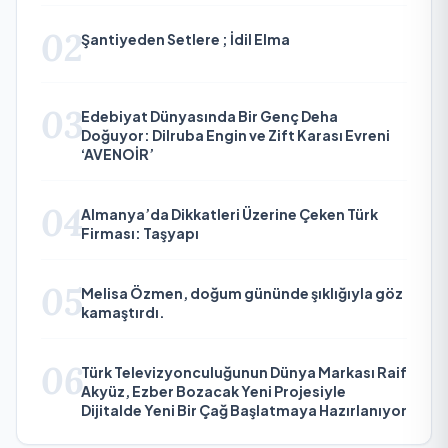
02
Şantiyeden Setlere ; İdil Elma
03
Edebiyat Dünyasında Bir Genç Deha
Doğuyor: Dilruba Engin ve Zift Karası Evreni
‘AVENOİR’
04
Almanya’da Dikkatleri Üzerine Çeken Türk
Firması: Taşyapı
05
Melisa Özmen, doğum gününde şıklığıyla göz
kamaştırdı.
06
Türk Televizyonculuğunun Dünya Markası Raif
Akyüz, Ezber Bozacak Yeni Projesiyle
Dijitalde Yeni Bir Çağ Başlatmaya Hazırlanıyor