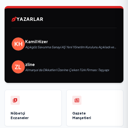
YAZARLAR
Kamil Hizer
Açıkgöz Savunma Sanayi AŞ Yeni Yönetim Kurulunu Açıkladı ve
Savunma Sanayinde Küresel Vizyon Vurgusu
zline
Almanya’da Dikkatleri Üzerine Çeken Türk Firması: Taşyapı
Nöbetçi
Gazete
Eczaneler
Manşetleri