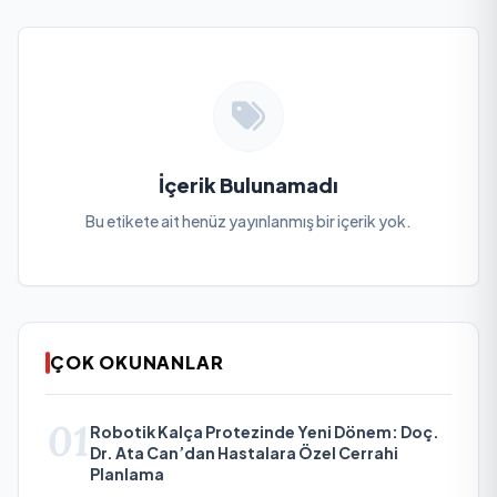
İçerik Bulunamadı
Bu etikete ait henüz yayınlanmış bir içerik yok.
ÇOK OKUNANLAR
01
Robotik Kalça Protezinde Yeni Dönem: Doç.
Dr. Ata Can’dan Hastalara Özel Cerrahi
Planlama