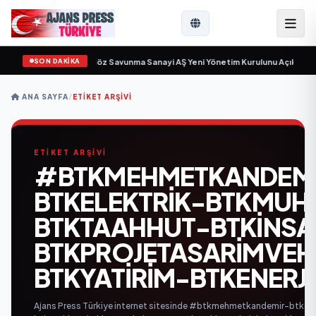
SON DAKİKA
çin gün sayıyor
•
Açıkgöz Savunma Sanayi AŞ Yeni Yönetim Kurulunu Açıkladı 
ANA SAYFA
/
ETIKET ARŞIVI
ETİKET ARŞİVİ
#BTKMEHMETKANDEM
BTKELEKTRIK-BTKMUHE
BTKTAAHHUT-BTKINSA
BTKPROJETASARIMVEH
BTKYATIRIM-BTKENERJI
Ajans Press Türkiye internet sitesinde #btkmehmetkandemir-btkel