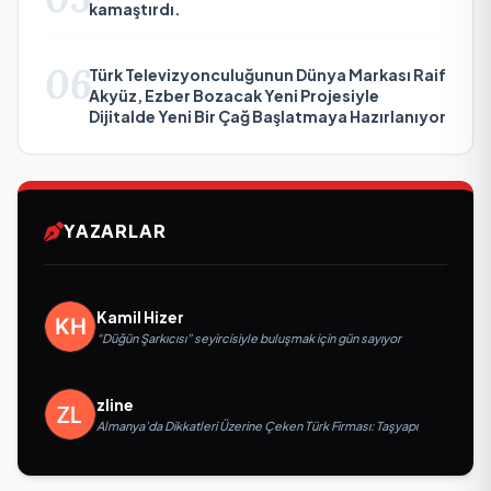
kamaştırdı.
06
Türk Televizyonculuğunun Dünya Markası Raif
Akyüz, Ezber Bozacak Yeni Projesiyle
Dijitalde Yeni Bir Çağ Başlatmaya Hazırlanıyor
YAZARLAR
Kamil Hizer
“Düğün Şarkıcısı” seyircisiyle buluşmak için gün sayıyor
zline
Almanya’da Dikkatleri Üzerine Çeken Türk Firması: Taşyapı