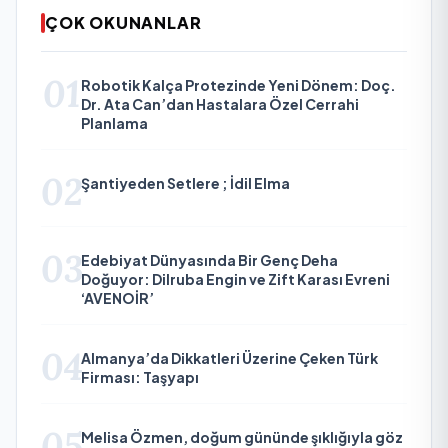
ÇOK OKUNANLAR
01
Robotik Kalça Protezinde Yeni Dönem: Doç.
Dr. Ata Can’dan Hastalara Özel Cerrahi
Planlama
02
Şantiyeden Setlere ; İdil Elma
03
Edebiyat Dünyasında Bir Genç Deha
Doğuyor: Dilruba Engin ve Zift Karası Evreni
‘AVENOİR’
04
Almanya’da Dikkatleri Üzerine Çeken Türk
Firması: Taşyapı
05
Melisa Özmen, doğum gününde şıklığıyla göz