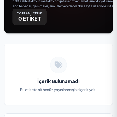
btktaahhut-btkinsaat-btkprojetasarimvehizmetleri-btkyatirim-btken
son haberler, gelişmeler, analizler ve videolar bu sayfa üzerinde listel
TOPLAM İÇERİK
0 ETİKET
İçerik Bulunamadı
Bu etikete ait henüz yayınlanmış bir içerik yok.