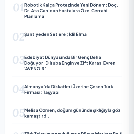
01
Robotik Kalça Protezinde Yeni Dönem: Doç.
Dr. Ata Can’dan Hastalara Özel Cerrahi
Planlama
02
Şantiyeden Setlere ; İdil Elma
03
Edebiyat Dünyasında Bir Genç Deha
Doğuyor: Dilruba Engin ve Zift Karası Evreni
‘AVENOİR’
04
Almanya’da Dikkatleri Üzerine Çeken Türk
Firması: Taşyapı
05
Melisa Özmen, doğum gününde şıklığıyla göz
kamaştırdı.
Türk Televizyonculuğunun Dünya Markası Raif