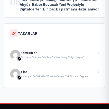
06
Akyüz, Ezber Bozacak Yeni Projesiyle
Dijitalde Yeni Bir Çağ Başlatmaya Hazırlanıyor
YAZARLAR
Kamil Hizer
M Lisa ve Dolu Kadehi Ters Tut’tan Yeni İş Birliği: “Vişne”
zline
Almanya’da Dikkatleri Üzerine Çeken Türk Firması: Taşyapı