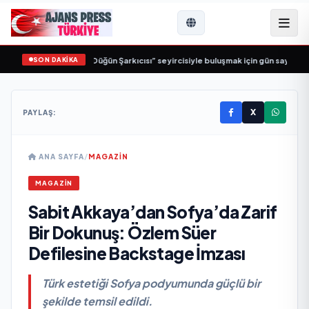
SON DAKİKA
İş Birliği: “Vişne”
•
“Düğün Şarkıcısı” seyircisiyle buluşmak için gün sayıyor
•
X
PAYLAŞ:
ANA SAYFA
/
MAGAZİN
MAGAZİN
Sabit Akkaya’dan Sofya’da Zarif
Bir Dokunuş: Özlem Süer
Defilesine Backstage İmzası
Türk estetiği Sofya podyumunda güçlü bir
şekilde temsil edildi.