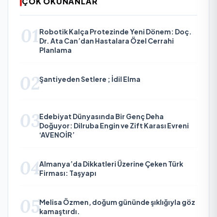
ÇOK OKUNANLAR
01
Robotik Kalça Protezinde Yeni Dönem: Doç.
Dr. Ata Can’dan Hastalara Özel Cerrahi
Planlama
02
Şantiyeden Setlere ; İdil Elma
03
Edebiyat Dünyasında Bir Genç Deha
Doğuyor: Dilruba Engin ve Zift Karası Evreni
‘AVENOİR’
04
Almanya’da Dikkatleri Üzerine Çeken Türk
Firması: Taşyapı
05
Melisa Özmen, doğum gününde şıklığıyla göz
kamaştırdı.