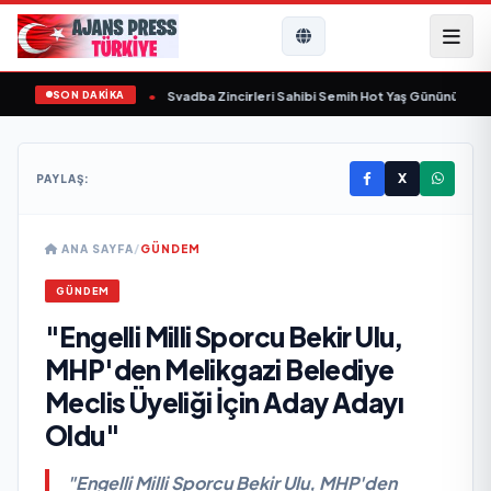
SON DAKİKA
şında yaşamını yitirdi
•
Svadba Zincirleri Sahibi Semih Hot Yaş Gününü Sanat v
X
PAYLAŞ:
ANA SAYFA
/
GÜNDEM
GÜNDEM
"Engelli Milli Sporcu Bekir Ulu,
MHP'den Melikgazi Belediye
Meclis Üyeliği İçin Aday Adayı
Oldu"
"Engelli Milli Sporcu Bekir Ulu, MHP'den