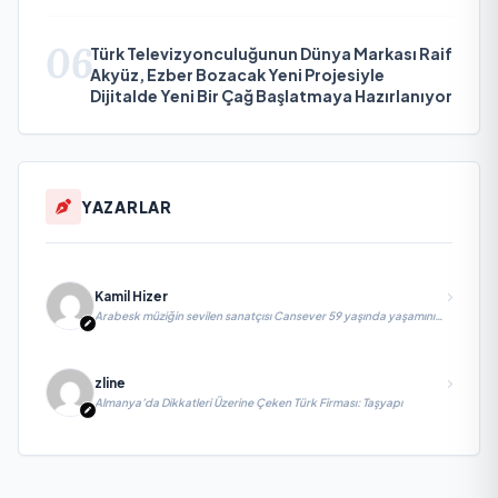
06
Türk Televizyonculuğunun Dünya Markası Raif
Akyüz, Ezber Bozacak Yeni Projesiyle
Dijitalde Yeni Bir Çağ Başlatmaya Hazırlanıyor
YAZARLAR
Kamil Hizer
Arabesk müziğin sevilen sanatçısı Cansever 59 yaşında yaşamını
yitirdi
zline
Almanya’da Dikkatleri Üzerine Çeken Türk Firması: Taşyapı