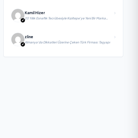
Kamil Hizer
20 Yıllık Esnaflık Tecrübesiyle Kızıltepe'ye Yeni Bir Marka
Kazandırdı
zline
Almanya’da Dikkatleri Üzerine Çeken Türk Firması: Taşyapı