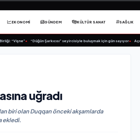
EKONOMİ
GÜNDEM
KÜLTÜR SANAT
SAĞLIK
: “Vişne”
•
“Düğün Şarkıcısı” seyircisiyle buluşmak için gün sayıyor
•
Açıkgöz 
asına uğradı
an biri olan Duqqan önceki akşamlarda
a ekledi.