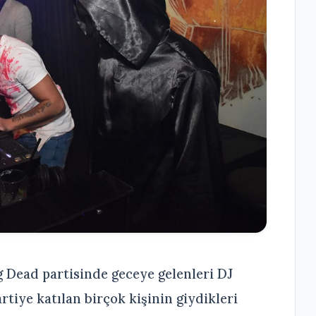
Dead partisinde geceye gelenleri DJ
rtiye katılan birçok kişinin giydikleri