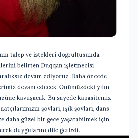
inin talep ve istekleri doğrultusunda
klerini belirten Duqqan işletmecisi
 aralıksız devam ediyoruz. Daha öncede
lerimiz devam edecek. Önümüzdeki yılın
üzüne kavuşacak. Bu sayede kapasitemiz
atçılarımızın şovları, ışık şovları, dans
ize daha güzel bir gece yaşatabilmek için
erek duygularını dile getirdi.