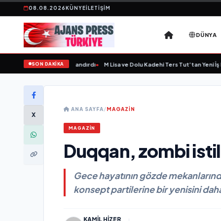
08.08.2026
KÜNYE
İLETIŞIM
DÜNYA
SON DAKİKA
'ye Yeni Bir Marka Kazandırdı
•
M Lisa ve Dolu Kadehi Ters Tut’tan Yeni İş Birliği
ANA SAYFA
/
MAGAZİN
X
MAGAZİN
Duqqan, zombi istil
Gece hayatının gözde mekanlarınd
konsept partilerine bir yenisini dah
KAMIL HIZER