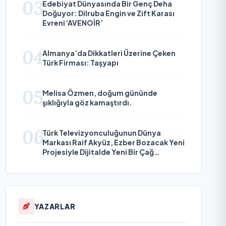
03
Edebiyat Dünyasında Bir Genç Deha
Doğuyor: Dilruba Engin ve Zift Karası
Evreni ‘AVENOİR’
04
Almanya’da Dikkatleri Üzerine Çeken
Türk Firması: Taşyapı
05
Melisa Özmen, doğum gününde
şıklığıyla göz kamaştırdı.
06
Türk Televizyonculuğunun Dünya
Markası Raif Akyüz, Ezber Bozacak Yeni
Projesiyle Dijitalde Yeni Bir Çağ
Başlatmaya Hazırlanıyor
YAZARLAR