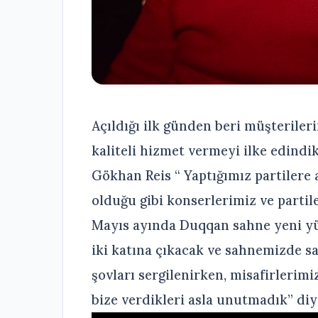
Açıldığı ilk günden beri müşteriler
kaliteli hizmet vermeyi ilke edindi
Gökhan Reis “ Yaptığımız partilere
olduğu gibi konserlerimiz ve parti
Mayıs ayında Duqqan sahne yeni y
iki katına çıkacak ve sahnemizde san
şovları sergilenirken, misafirlerim
bize verdikleri asla unutmadık” diy