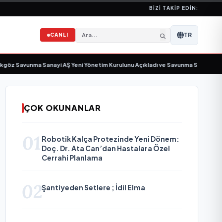
BIZI TAKIP EDIN:
TR
CANLI
Savunma Sanayi AŞ Yeni Yönetim Kurulunu Açıkladı ve Savunma Sanayinde Küre
ÇOK OKUNANLAR
01
Robotik Kalça Protezinde Yeni Dönem:
Doç. Dr. Ata Can’dan Hastalara Özel
Cerrahi Planlama
02
Şantiyeden Setlere ; İdil Elma