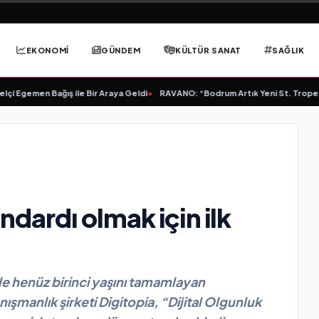
EKONOMİ
GÜNDEM
KÜLTÜR SANAT
SAĞLIK
Egemen Bağış ile Bir Araya Geldi
•
RAVANO: “Bodrum Artık Yeni St. Tropez Deği
ndardı olmak için ilk
 ile henüz birinci yaşını tamamlayan
nışmanlık şirketi Digitopia, “Dijital Olgunluk