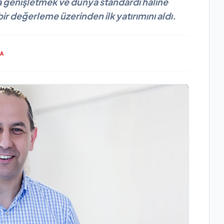
na genişletmek ve dünya standardı haline
bir değerleme üzerinden ilk yatırımını aldı.
MA