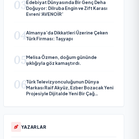
03
Edebiyat Dünyasında Bir Genç Deha
Doğuyor: Dilruba Engin ve Zift Karası
Evreni ‘AVENOİR’
04
Almanya’da Dikkatleri Üzerine Çeken
Türk Firması: Taşyapı
05
Melisa Özmen, doğum gününde
şıklığıyla göz kamaştırdı.
06
Türk Televizyonculuğunun Dünya
Markası Raif Akyüz, Ezber Bozacak Yeni
Projesiyle Dijitalde Yeni Bir Çağ
Başlatmaya Hazırlanıyor
YAZARLAR