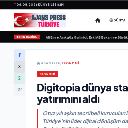
06.08.2026
KÜNYE
İLETIŞIM
DÜNYA
SON DAKİKA
Sevgilim “ yayımlandı
•
Ali Emre Açıkgöz Galimidi, Eski AB Bakanı ve Büyükelçi 
ANA SAYFA
/
EKONOMİ
X
EKONOMİ
Digitopia dünya sta
yatırımını aldı
Otuz yılı aşkın tecrübeli kurucuları
Türkiye’nin lider dijital dönüşüm da