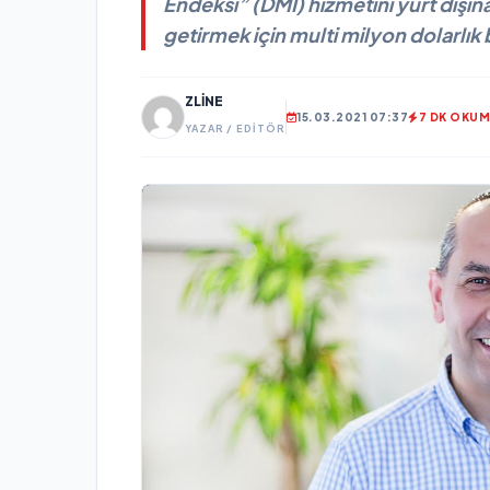
Endeksi” (DMI) hizmetini yurt dışı
getirmek için multi milyon dolarlık 
ZLINE
15.03.2021 07:37
7 DK OKU
YAZAR / EDITÖR