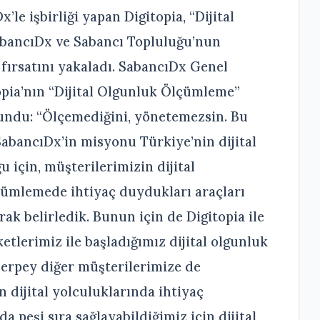
’le işbirliği yapan Digitopia, “Dijital
bancıDx ve Sabancı Topluluğu’nun
fırsatını yakaladı. SabancıDx Genel
pia’nın “Dijital Olgunluk Ölçümleme”
lundu: “Ölçemediğini, yönetemezsin. Bu
 SabancıDx’in misyonu Türkiye’nin dijital
için, müşterilerimizin dijital
lçümlemede ihtiyaç duydukları araçları
ak belirledik. Bunun için de Digitopia ile
rketlerimiz ile başladığımız dijital olgunluk
erpey diğer müşterilerimize de
n dijital yolculuklarında ihtiyaç
a peşi sıra sağlayabildiğimiz için dijital