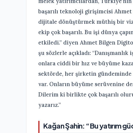
melek yatırımcılardan, Türkiye’ni
başarılı teknoloji girişimcisi Ahmet
dijitale dönüştürmek müthiş bir vi
ekip çok başarılı. Bu işi dünya çap
etkiledi.” diyen Ahmet Bilgen Digitop
şu sözlerle açıkladı: “Danışmanlık i
onlara ciddi bir hız ve büyüme kaz
sektörde, her şirketin gündeminde 
var. Onların büyüme serüvenine des
Dilerim ki birlikte çok başarılı olu
yazarız.”
Kağan Şahin: “Bu yatırım gü