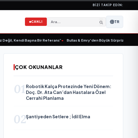
BIZI TAKIP EDIN:
TR
CANLI
l, Kendi Başına Bir Referans”
•
Bullas & Emry'den Büyük Sürpriz! "Kaç Kurtul"
ÇOK OKUNANLAR
01
Robotik Kalça Protezinde Yeni Dönem:
Doç. Dr. Ata Can’dan Hastalara Özel
Cerrahi Planlama
02
Şantiyeden Setlere ; İdil Elma