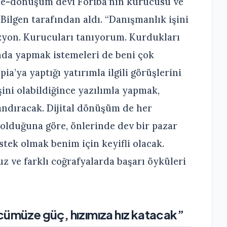
n e-dönüşüm devi Foriba’nın kurucusu ve
 Bilgen tarafından aldı. “Danışmanlık işini
zyon. Kurucuları tanıyorum. Kurdukları
ında yapmak istemeleri de beni çok
ia’ya yaptığı yatırımla ilgili görüşlerini
şini olabildiğince yazılımla yapmak,
andıracak. Dijital dönüşüm de her
olduğuna göre, önlerinde dev bir pazar
tek olmak benim için keyifli olacak.
ruz ve farklı coğrafyalarda başarı öyküleri
cümüze güç, hızımıza hız katacak”