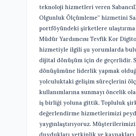
teknoloji hizmetleri veren SabancıDx
Olgunluk Ölçümleme” hizmetini Sa
portföyündeki şirketlere ulaştırma 
Müdür Yardımcısı Tevfik Kor Digito
hizmetiyle ilgili şu yorumlarda bu
dijital dönüşüm için de geçerlidir.
dönüşümüne liderlik yapmak olduğu 
yolculuktaki gelişim süreçlerini ö
kullanımlarına sunmayı öncelik olar
iş birliği yoluna gittik. Topluluk şi
değerlendirme hizmetlerimizi peyd
yaygınlaştırıyoruz. Müşterilerimizi
duydukları yetkinlik ve kaynakları d