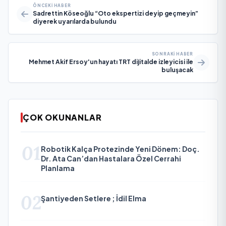
ÖNCEKI HABER
Sadrettin Köseoğlu “Oto ekspertizi deyip geçmeyin”
diyerek uyarılarda bulundu
SONRAKI HABER
Mehmet Akif Ersoy'un hayatı TRT dijitalde izleyicisi ile
buluşacak
ÇOK OKUNANLAR
01
Robotik Kalça Protezinde Yeni Dönem: Doç.
Dr. Ata Can’dan Hastalara Özel Cerrahi
Planlama
02
Şantiyeden Setlere ; İdil Elma