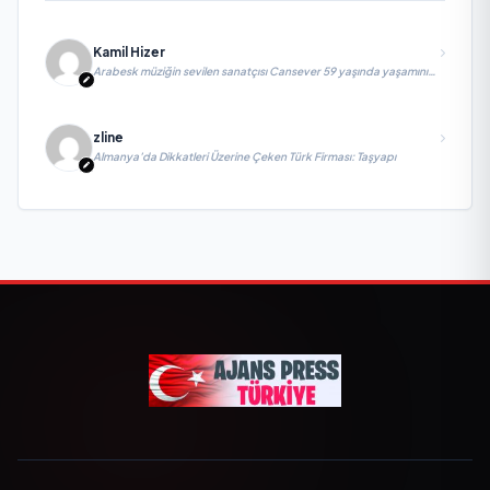
Kamil Hizer
Arabesk müziğin sevilen sanatçısı Cansever 59 yaşında yaşamını
yitirdi
zline
Almanya’da Dikkatleri Üzerine Çeken Türk Firması: Taşyapı