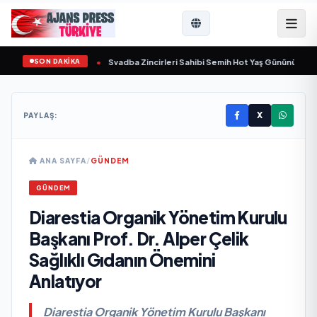
SON DAKİKA
şında yaşamını yitirdi
•
Svadba Zincirleri Sahibi Semih Hot Yaş Gününü Sanat 
X
PAYLAŞ:
ANA SAYFA
/
GÜNDEM
GÜNDEM
Diarestia Organik Yönetim Kurulu
Başkanı Prof. Dr. Alper Çelik
Sağlıklı Gıdanın Önemini
Anlatıyor
Diarestia Organik Yönetim Kurulu Başkanı