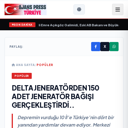
SON DAKİKA
ilim “ yayımlandı
•
Ali Emre Açıkgöz Galimidi, Eski AB Bakanı ve Büyükelçi Egem
X
PAYLAŞ:
ANA SAYFA
/
POPÜLER
POPÜLER
DELTA JENERATÖRDEN 150
ADET JENERATÖR BAĞIŞI
GERÇEKLEŞTİRDİ..
Depremin vurduğu 10 İl’e Türkiye’nin dört bir
yanından yardımlar devam ediyor. Merkezi