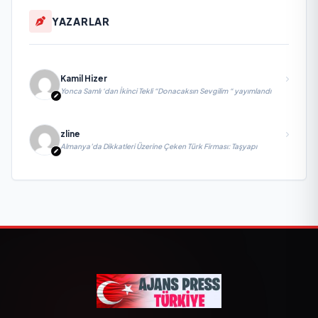
YAZARLAR
Kamil Hizer
Yonca Samlı ‘dan İkinci Tekli “Donacaksın Sevgilim “ yayımlandı
zline
Almanya’da Dikkatleri Üzerine Çeken Türk Firması: Taşyapı