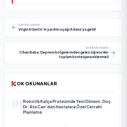
ÖNCEKI HABER
Virgin Atlantic'in yardım uçağı Adana'ya geldi
SONRAKI HABER
Cihan Baba: Deprem bölgelerinden gelen öğrenciler
toplam kontenjana eklenmeli
ÇOK OKUNANLAR
01
Robotik Kalça Protezinde Yeni Dönem: Doç.
Dr. Ata Can’dan Hastalara Özel Cerrahi
Planlama