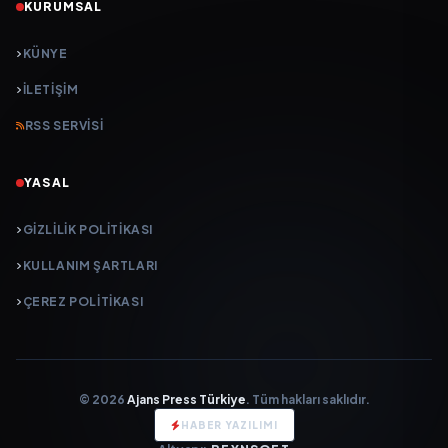
KURUMSAL
KÜNYE
İLETIŞIM
RSS SERVISI
YASAL
GIZLILIK POLITIKASI
KULLANIM ŞARTLARI
ÇEREZ POLITIKASI
© 2026
Ajans Press Türkiye
. Tüm hakları saklıdır.
HABER YAZILIMI