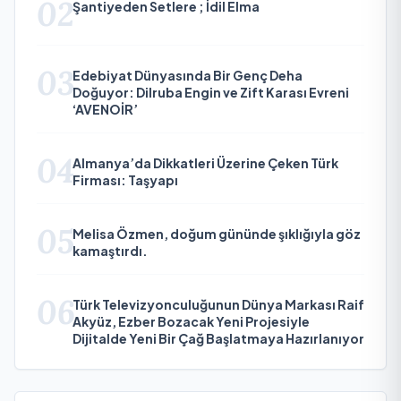
02
Şantiyeden Setlere ; İdil Elma
03
Edebiyat Dünyasında Bir Genç Deha
Doğuyor: Dilruba Engin ve Zift Karası Evreni
‘AVENOİR’
04
Almanya’da Dikkatleri Üzerine Çeken Türk
Firması: Taşyapı
05
Melisa Özmen, doğum gününde şıklığıyla göz
kamaştırdı.
06
Türk Televizyonculuğunun Dünya Markası Raif
Akyüz, Ezber Bozacak Yeni Projesiyle
Dijitalde Yeni Bir Çağ Başlatmaya Hazırlanıyor