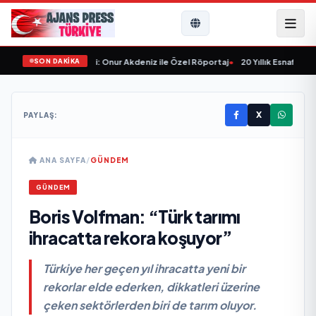
SON DAKİKA
ve Sektörün Geleceği: Onur Akdeniz ile Özel Röportaj
•
20 Yıllık Esnaflık Tec
X
PAYLAŞ:
ANA SAYFA
/
GÜNDEM
GÜNDEM
Boris Volfman: “Türk tarımı
ihracatta rekora koşuyor”
Türkiye her geçen yıl ihracatta yeni bir
rekorlar elde ederken, dikkatleri üzerine
çeken sektörlerden biri de tarım oluyor.