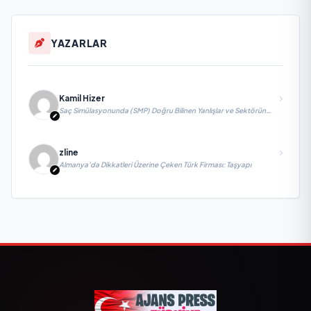
YAZARLAR
Kamil Hizer
Saç Simülasyonunda (SMP) Doğru Bilinen Yanlışlar ve Sektörün
Geleceği: Onur Akdeniz ile Özel Röportaj
zline
Almanya’da Dikkatleri Üzerine Çeken Türk Firması: Taşyapı