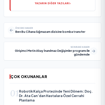
YAZARIN DİĞER YAZILARI
ÖNCEKI HABER
Ben Bu Cihana Sığmazam dizisine bomba transfer
SONRAKI HABER
Girişimci Metin Akay İnanılmaz Değişimler programı ile
gündemde
ÇOK OKUNANLAR
01
Robotik Kalça Protezinde Yeni Dönem: Doç.
Dr. Ata Can’dan Hastalara Özel Cerrahi
Planlama