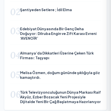
02
Şantiyeden Setlere ; İdil Elma
03
Edebiyat Dünyasında Bir Genç Deha
Doğuyor: Dilruba Engin ve Zift Karası Evreni
‘AVENOİR’
04
Almanya’da Dikkatleri Üzerine Çeken Türk
Firması: Taşyapı
05
Melisa Özmen, doğum gününde şıklığıyla göz
kamaştırdı.
06
Türk Televizyonculuğunun Dünya Markası Raif
Akyüz, Ezber Bozacak Yeni Projesiyle
Dijitalde Yeni Bir Çağ Başlatmaya Hazırlanıyor