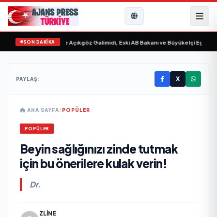
SON DAKİKA
ayımlandı
•
Ali Emre Açıkgöz Galimidi, Eski AB Bakanı ve Büyükelçi Egemen Bağı
X
PAYLAŞ:
ANA SAYFA
/
POPÜLER
POPÜLER
Beyin sağlığınızı zinde tutmak
için bu önerilere kulak verin!
Dr.
ZLINE