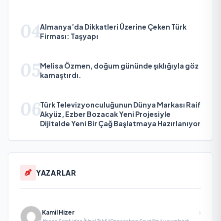
04
Almanya’da Dikkatleri Üzerine Çeken Türk
Firması: Taşyapı
05
Melisa Özmen, doğum gününde şıklığıyla göz
kamaştırdı.
06
Türk Televizyonculuğunun Dünya Markası Raif
Akyüz, Ezber Bozacak Yeni Projesiyle
Dijitalde Yeni Bir Çağ Başlatmaya Hazırlanıyor
YAZARLAR
Kamil Hizer
Yonca Samlı ‘dan İkinci Tekli “Donacaksın Sevgilim “ yayımlandı