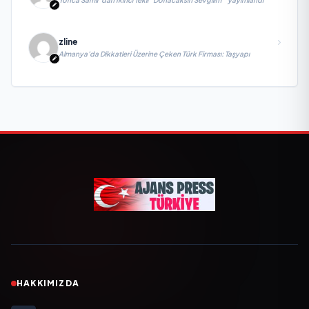
zline
Almanya’da Dikkatleri Üzerine Çeken Türk Firması: Taşyapı
HAKKIMIZDA