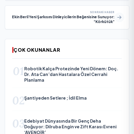
SONRAKI HABER
Ekin Beril Yeni Şarkısını Dinleyicilerin Beğenisine Sunuyor:
“Körkütük”
ÇOK OKUNANLAR
01
Robotik Kalça Protezinde Yeni Dönem: Doç.
Dr. Ata Can’dan Hastalara Özel Cerrahi
Planlama
02
Şantiyeden Setlere ; İdil Elma
03
Edebiyat Dünyasında Bir Genç Deha
Doğuyor: Dilruba Engin ve Zift Karası Evreni
‘AVENOİR’