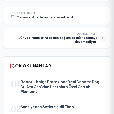
ÖNCEKI HABER
Masumlar Apartmanı’nda büyük kriz!
SONRAKI HABER
Dünya sinemalarına adımını sağlam adımlarla atmaya
devam ediyor!
ÇOK OKUNANLAR
01
Robotik Kalça Protezinde Yeni Dönem: Doç.
Dr. Ata Can’dan Hastalara Özel Cerrahi
Planlama
02
Şantiyeden Setlere ; İdil Elma