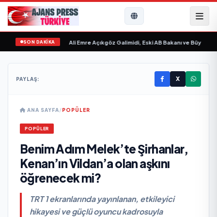
SON DAKİKA
Sevgilim “ yayımlandı
•
Ali Emre Açıkgöz Galimidi, Eski AB Bakanı ve Büyükelçi 
X
PAYLAŞ:
ANA SAYFA
/
POPÜLER
POPÜLER
Benim Adım Melek’te Şirhanlar,
Kenan’ın Vildan’a olan aşkını
öğrenecek mi?
TRT 1 ekranlarında yayınlanan, etkileyici
hikayesi ve güçlü oyuncu kadrosuyla