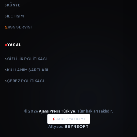
KÜNYE
İLETIŞIM
RSS SERVISI
YASAL
GIZLILIK POLITIKASI
KULLANIM ŞARTLARI
ÇEREZ POLITIKASI
© 2026
Ajans Press Türkiye
. Tüm hakları saklıdır.
HABER YAZILIMI
Altyapı:
BEYNSOFT