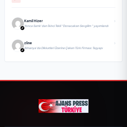
Kamil Hizer
Yonca Samlı ‘dan İkinci Tekli “Donacaksın Sevgilim “ yayımlandı
zline
Almanya’da Dikkatleri Üzerine Çeken Türk Firması: Taşyapı