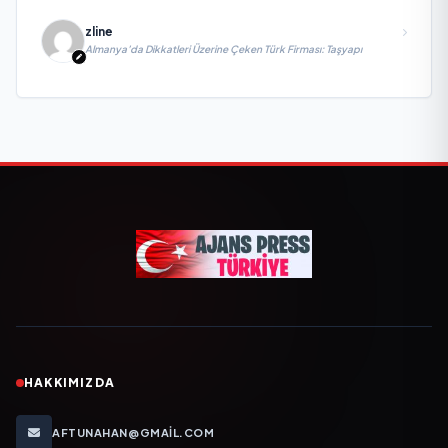
zline
Almanya’da Dikkatleri Üzerine Çeken Türk Firması: Taşyapı
HAKKIMIZDA
AFTUNAHAN@GMAIL.COM