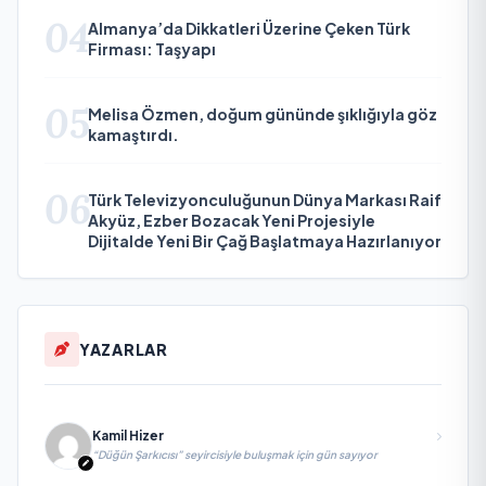
04
Almanya’da Dikkatleri Üzerine Çeken Türk
Firması: Taşyapı
05
Melisa Özmen, doğum gününde şıklığıyla göz
kamaştırdı.
06
Türk Televizyonculuğunun Dünya Markası Raif
Akyüz, Ezber Bozacak Yeni Projesiyle
Dijitalde Yeni Bir Çağ Başlatmaya Hazırlanıyor
YAZARLAR
Kamil Hizer
“Düğün Şarkıcısı” seyircisiyle buluşmak için gün sayıyor