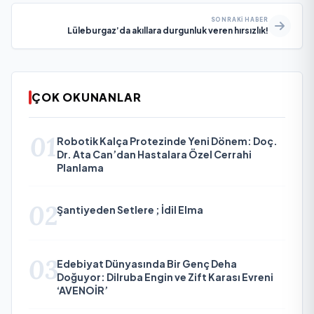
SONRAKI HABER
Lüleburgaz’da akıllara durgunluk veren hırsızlık!
ÇOK OKUNANLAR
01
Robotik Kalça Protezinde Yeni Dönem: Doç.
Dr. Ata Can’dan Hastalara Özel Cerrahi
Planlama
02
Şantiyeden Setlere ; İdil Elma
03
Edebiyat Dünyasında Bir Genç Deha
Doğuyor: Dilruba Engin ve Zift Karası Evreni
‘AVENOİR’