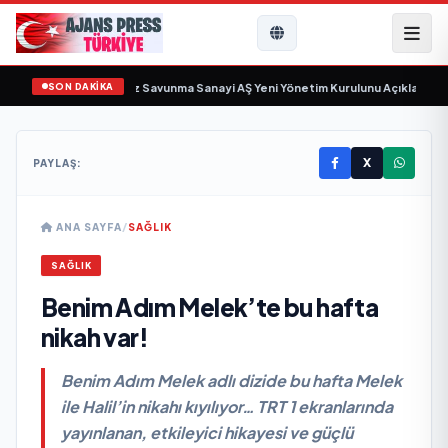
SON DAKİKA
 gün sayıyor
•
Açıkgöz Savunma Sanayi AŞ Yeni Yönetim Kurulunu Açıkladı ve 
X
PAYLAŞ:
ANA SAYFA
/
SAĞLIK
SAĞLIK
Benim Adım Melek’te bu hafta
nikah var!
Benim Adım Melek adlı dizide bu hafta Melek
ile Halil’in nikahı kıyılıyor… TRT 1 ekranlarında
yayınlanan, etkileyici hikayesi ve güçlü