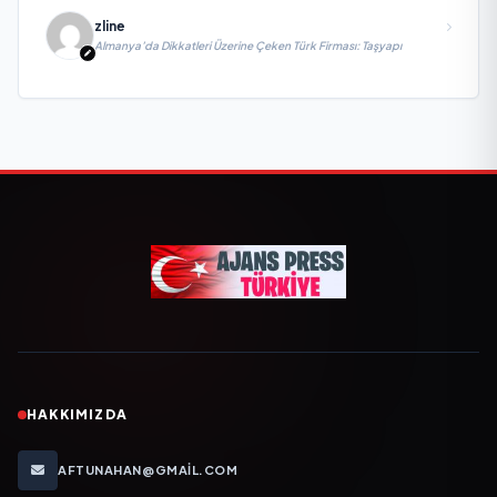
zline
Almanya’da Dikkatleri Üzerine Çeken Türk Firması: Taşyapı
HAKKIMIZDA
AFTUNAHAN@GMAIL.COM