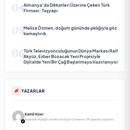
04
Almanya’da Dikkatleri Üzerine Çeken Türk
Firması: Taşyapı
05
Melisa Özmen, doğum gününde şıklığıyla göz
kamaştırdı.
06
Türk Televizyonculuğunun Dünya Markası Raif
Akyüz, Ezber Bozacak Yeni Projesiyle
Dijitalde Yeni Bir Çağ Başlatmaya Hazırlanıyor
YAZARLAR
Kamil Hizer
Arabesk müziğin sevilen sanatçısı Cansever 59 yaşında yaşamını
yitirdi