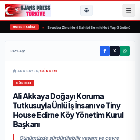
SON DAKİKA
ında yaşamını yitirdi
•
Svadba Zincirleri Sahibi Semih Hot Yaş Gününü Sanat v
X
PAYLAŞ:
ANA SAYFA
/
GÜNDEM
GÜNDEM
Ali Akkaya Doğayı Koruma
Tutkusuyla Ünlü İş İnsanı ve Tiny
House Edirne Köy Yönetim Kurul
Başkanı
Günümüzde sürdürülebilir yaşam ve çevre