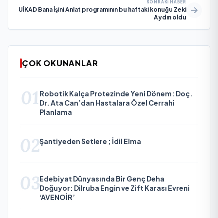
SONRAKI HABER
UİKAD Bana İşini Anlat programının bu haftaki konuğu Zeki
Aydın oldu
ÇOK OKUNANLAR
01
Robotik Kalça Protezinde Yeni Dönem: Doç.
Dr. Ata Can’dan Hastalara Özel Cerrahi
Planlama
02
Şantiyeden Setlere ; İdil Elma
03
Edebiyat Dünyasında Bir Genç Deha
Doğuyor: Dilruba Engin ve Zift Karası Evreni
‘AVENOİR’