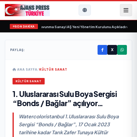
SON DAKİKA
ayıyor
•
Açıkgöz Savunma Sanayi AŞ Yeni Yönetim Kurulunu Açıkladı ve Savun
X
PAYLAŞ:
ANA SAYFA
/
KÜLTÜR SANAT
KÜLTÜR SANAT
1. Uluslararası Sulu Boya Sergisi
“Bonds / Bağlar” açılıyor…
Watercoloristanbul 1.Uluslararası Sulu Boya
Sergisi “Bonds / Bağlar”, 17 Ocak 2023
tarihine kadar Tarık Zafer Tunaya Kültür