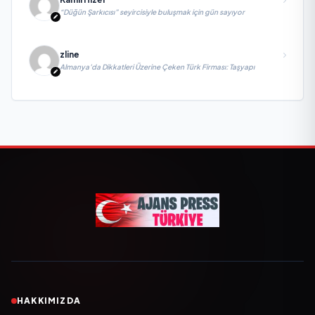
“Düğün Şarkıcısı” seyircisiyle buluşmak için gün sayıyor
zline
Almanya’da Dikkatleri Üzerine Çeken Türk Firması: Taşyapı
HAKKIMIZDA