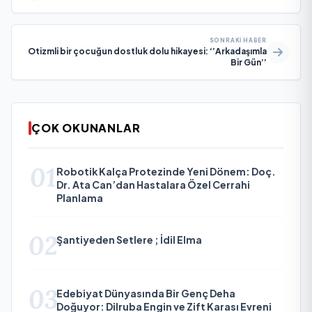
SONRAKI HABER
Otizmli bir çocuğun dostluk dolu hikayesi: ‘’Arkadaşımla
Bir Gün’’
ÇOK OKUNANLAR
01
Robotik Kalça Protezinde Yeni Dönem: Doç.
Dr. Ata Can’dan Hastalara Özel Cerrahi
Planlama
02
Şantiyeden Setlere ; İdil Elma
03
Edebiyat Dünyasında Bir Genç Deha
Doğuyor: Dilruba Engin ve Zift Karası Evreni