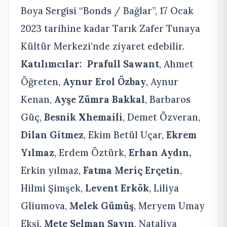
Boya Sergisi “Bonds / Bağlar”, 17 Ocak
2023 tarihine kadar Tarık Zafer Tunaya
Kültür Merkezi’nde ziyaret edebilir.
Katılımcılar:
Prafull Sawant
, Ahmet
Öğreten,
Aynur Erol Özbay
, Aynur
Kenan,
Ayşe Zümra Bakkal
, Barbaros
Güç,
Besnik Xhemaili
, Demet Özveran,
Dilan Gitmez
, Ekim Betül Uçar,
Ekrem
Yılmaz
, Erdem Öztürk,
Erhan Aydın,
Erkin yılmaz,
Fatma Meriç Erçetin
,
Hilmi Şimşek,
Levent Erkök
, Liliya
Gliumova,
Melek Gümüş
, Meryem Umay
Ekşi,
Mete Selman Sayın
, Nataliya